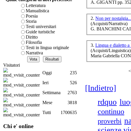
A. GIGANTI pp. 352
Cor
è teorica, sempre però c
Letteratura
presente fase.
Manualistica
Acquista ora...
Poesia
2.
Non per nostalgia..
Storia
(Acquisti/Narrativa)
A feed could not be foun
Testi universitari
D.A
G. BIANCHINI CAI
http://www.lastampa.it/r
- N
Guide turistiche
Diritto
Filosofia
3.
Lingua e dialetto a
Testi in lingua originale
(Acquisti/Linguistica)
Narrativa
Maria Gabriella CON
Visitatori
<
Oggi
235
Tr
Ieri
526
[Indietro]
Settimana
2763
rdquo
luo
Mese
3818
D.A
continuo
Tutti
1700635
na
proverbi
Chi e' online
vi
scienze