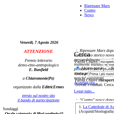
Ripensare Marx
d
Contro
News
Venerdi, 7 Agosto 2026
Ripensare Marx dopo l
ATTENZIONE
Cerca
comunismo storico novec
presumibilmemente molto
Ch
Premio letterario
Parola Chiave:
realmente iniziato, se in
demo-etno-antropologico
Alcune parole
Tu
pensatori critici e probl
E. Banfield
vere e proprie correnti in
Ordina:
nonché consistenti.
a
Chiaromonte(Pz)
Parola Chiave
riscoper
Acquista ora...
Trovati 3 risultati. Cerca
organizzato dalla
EditricErmes
par
Leggi tutto...
presto sul nostro sito
"Contro" nasce dopo 
il bando di partecipazione
cominciato con la collab
1.
La Cattedrale di 
Sondaggi
ripensaremarx. i saggi co
(Acquisti/Storiografia
Quale categoria di libri preferisci?
questa collaborazione e 