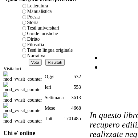
Letteratura
Qu
Manualistica
Poesia
Storia
Testi universitari
Guide turistiche
Diritto
Filosofia
Â
Testi in lingua originale
v
Narrativa
Visitatori
Oggi
532
Bo
Ieri
553
G
Settimana
3613
Mese
4668
In questo libr
Tutti
1701485
recupero edili
Les
Chi e' online
realizzate neg