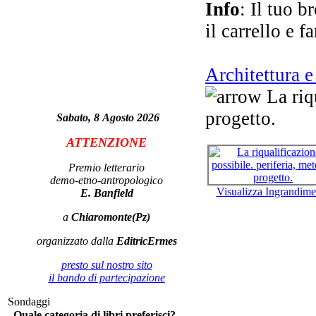
La 
Info
: Il tuo b
il carrello e f
Per
Architettura e
m
La riqu
progetto.
Sabato, 8 Agosto 2026
ATTENZIONE
Po
Premio letterario
demo-etno-antropologico
Visualizza Ingrandime
E. Banfield
a
Chiaromonte(Pz)
organizzato dalla
EditricErmes
Il
presto sul nostro sito
il bando di partecipazione
Sondaggi
Quale categoria di libri preferisci?