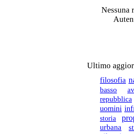
I 
Nessuna r
Autent
G
Ultimo aggio
D.A
filosofia
n
basso
av
repubblica
uomini
inf
pro
storia
urbana
s