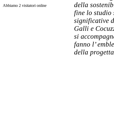
della sostenib
Ch
Abbiamo 2 visitatori online
fine lo studio
significative 
p
Galli e Cocuzz
si accompagna
fanno l’ emble
della progetta
Bio
de
R