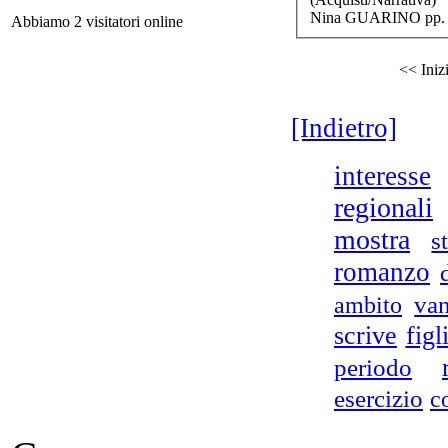
Nina GUARINO pp. 
Abbiamo 2 visitatori online
<< Iniz
[Indietro]
interesse
regionali
mostra
s
romanzo
va
ambito
CO
scrive
figl
periodo
No
esercizio
c
tra