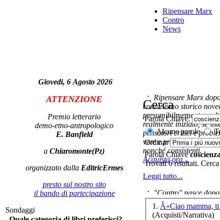
Ripensare Marx
Contro
News
I r
La
po
Giovedi, 6 Agosto 2026
m
Ripensare Marx dopo l
ATTENZIONE
Cerca
comunismo storico novec
presumibilmemente molto
Premio letterario
Parola Chiave:
realmente iniziato, se in
demo-etno-antropologico
Na
Alcune parole
Tu
pensatori critici e probl
E. Banfield
vere e proprie correnti in
Ordina:
nonché consistenti.
a
Chiaromonte(Pz)
Parola Chiave
coscienz
Acquista ora...
Trovati 6 risultati. Cerca
organizzato dalla
EditricErmes
Leggi tutto...
For
presto sul nostro sito
"Contro" nasce dopo 
il bando di partecipazione
cominciato con la collab
1.
Â«Ciao mamma, ti 
Sondaggi
ripensaremarx. i saggi co
(Acquisti/Narrativa)
D.A
Quale categoria di libri preferisci?
questa collaborazione e 