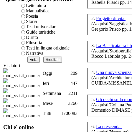
Isabella Filardi pp. 1
- N
è teorica, sempre però c
Letteratura
presente fase.
Manualistica
Acquista ora...
Poesia
2.
Progetto di vita
Storia
(Acquisti/Saggistica le
cURL error 28: Failed to 
Testi universitari
Gregorio Prisco pp. 
80 after 7130 ms: Could 
Il
Guide turistiche
Diritto
Filosofia
3.
La Basilicata tra i 
Testi in lingua originale
Il
(Acquisti/Storiografia
Narrativa
Rocco Labriola pp. 2
Visitatori
4.
Una nuova scienza 
Oggi
209
(Acquisti/Architettura
Si
GUIDA-MISSANELLI
Ieri
447
Settimana
2211
5.
Gli occhi sulla mo
au
Mese
3266
(Acquisti/Collana Puer
Domenico DIMASE p
Tutti
1700083
6.
La crescenda
Chi e' online
(Acquisti/Narrativa)