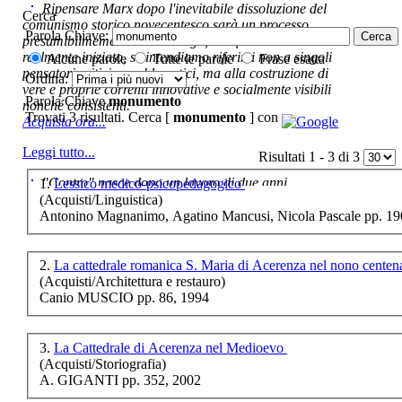
ideale nella trattat.
Ripensare Marx dopo l'inevitabile dissoluzione del
Cerca
comunismo storico novecentesco sarà un processo
Parola Chiave:
presumibilmemente molto lungo, e di fatto non ancora
realmente iniziato, se intendiamo riferirci non a singoli
Alcune parole
Tutte le parole
Frase esatta
Chiama per il Prezzo
pensatori critici e problematici, ma alla costruzione di
Ordina:
U dialÃƒÂ©ttÃƒÂ«
vere e proprie correnti innovative e socialmente visibili
Parola Chiave
monumento
mundalbanÃƒÂ©sÃƒÂ«
nonché consistenti.
Trovati 3 risultati. Cerca [
monumento
] con
Poesie, antichi
Acquista ora...
mestieri, detti e sa
Leggi tutto...
Risultati 1 - 3 di 3
"Contro" nasce dopo un lavoro di due anni ,
1.
Lessico medico-psicopedagogico
cominciato con la collaborazione dell'autore al blog:
(Acquisti/Linguistica)
€ 12,00
ripensaremarx. i saggi contenuti nel libro sono frutto di
Antonino Magnanimo, Agatino Mancusi, Nicola Pascale pp. 19
questa collaborazione e di questa critica. L'impostazione
Non per nostalgia...
è teorica, sempre però con riferimento puntuale alla
€ 14,00
presente fase.
2.
La cattedrale romanica S. Maria di Acerenza nel nono centen
Acquista ora...
(Acquisti/Architettura e restauro)
La cavallerizza di
Canio MUSCIO pp. 86, 1994
Santâ€™Arcangelo
A feed could not be found at
http://www.lastampa.it/rss.xml
€ 11,00
3.
La Cattedrale di Acerenza nel Medioevo
(Acquisti/Storiografia)
Un anarchico al
A. GIGANTI pp. 352, 2002
governo