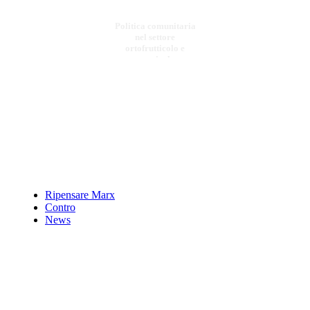
Politica comunitaria
nel settore
ortofrutticolo e
cerasicolo
€ 20,00
Fra briganti e
giacobini
Chiama per il Prezzo
Ripensare Marx
Con le ali ai piedi
Contro
News
€ 5,00
Valli di vento
€ 8,00
Il modello e la crisi.
Corte reale e corte