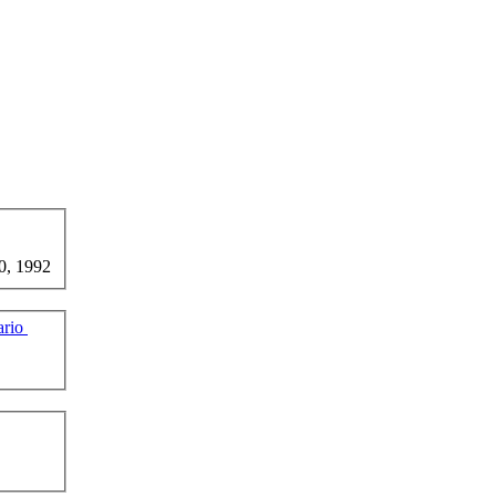
0, 1992
ario