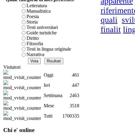
apparente
è teorica, sempre però c
Letteratura
riferiment
presente fase.
Manualistica
Acquista ora...
Poesia
D.A
quali
svi
- N
Storia
A feed could not be foun
Testi universitari
lin
finalit
http://www.lastampa.it/r
Guide turistiche
Diritto
Filosofia
Testi in lingua originale
Narrativa
Visitatori
Oggi
461
Ieri
447
Ar
Settimana
2463
Mese
3518
Tutti
1700335
re
Chi e' online