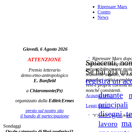
Ripensare Marx
Contro
Arg
News
Giovedi, 6 Agosto 2026
I r
Ripensare Marx dopo l
ATTENZIONE
Spiacenti, non
comunismo storico novec
presumibilmemente molto
Premio letterario
Se hai già un 
Il
realmente iniziato, se in
demo-etno-antropologico
C
registra un ac
pensatori critici e probl
E. Banfield
id
vere e proprie correnti in
nonché consistenti.
a
Chiaromonte(Pz)
durante
Acquista ora...
organizzato dalla
EditricErmes
Ch
principali
Leggi tutto...
No
presto sul nostro sito
t
disegni
tra
"Contro" nasce dopo 
il bando di partecipazione
cominciato con la collab
ma
lavoro
Sondaggi
ripensaremarx. i saggi co
Quale categoria di libri preferisci?
questa collaborazione e 