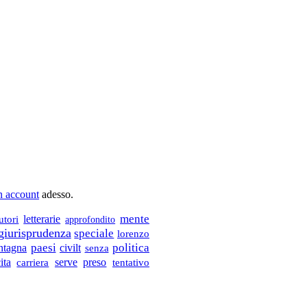
un account
adesso.
letterarie
mente
utori
approfondito
giurisprudenza
speciale
lorenzo
ntagna
paesi
civilt
politica
senza
ita
serve
preso
carriera
tentativo