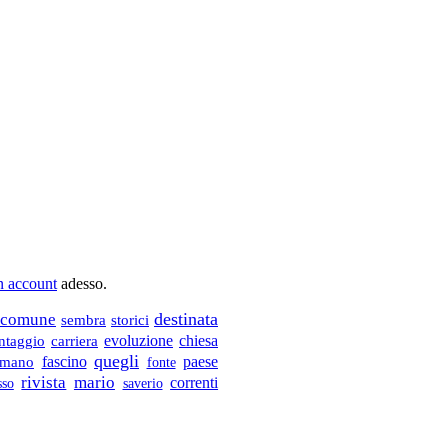
un account
adesso.
destinata
comune
sembra
storici
carriera
evoluzione
chiesa
ntaggio
quegli
mano
fascino
paese
fonte
mario
rivista
correnti
sso
saverio