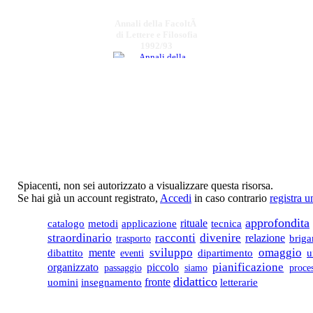
Annali della FacoltÃ
di Lettere e Filosofia
1992/93
€ 20,00
La cucina della
memoria.
€ 120,00
io sono uno degli altri
Spiacenti, non sei autorizzato a visualizzare questa risorsa.
Se hai già un account registrato,
Accedi
in caso contrario
registra 
€ 18,00
approfondita
rituale
tecnica
catalogo
metodi
applicazione
VELIA 3
divenire
straordinario
racconti
relazione
trasporto
briga
sviluppo
omaggio
mente
dipartimento
u
dibattito
eventi
€ 10,00
pianificazione
organizzato
piccolo
passaggio
siamo
proce
Se esiste un cielo,
didattico
fronte
insegnamento
uomini
letterarie
poesie inedite e sparse