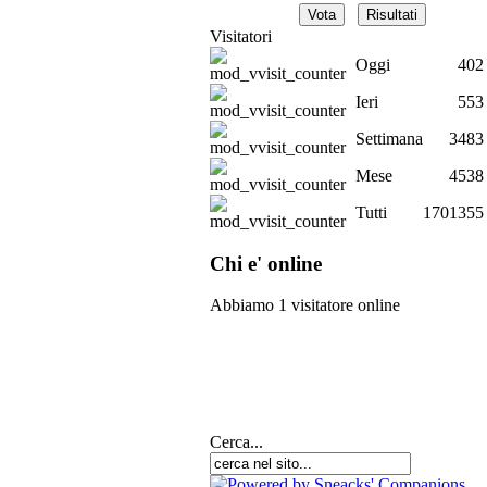
Visitatori
Oggi
402
Ieri
553
Settimana
3483
Mese
4538
Tutti
1701355
Chi e' online
Abbiamo 1 visitatore online
Cerca...