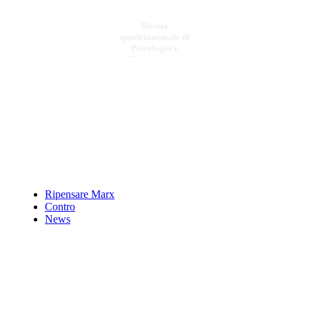
Rivista
quadrimestrale di
Psicologia e
Psicoterapia
€ 6,00
Il casinÃƒÂ² globale
della finanza
€ 15,00
Ripensare Marx
Lâ€™ avventura
Contro
randagia. La poesia
News
di Antonio Coppola.
€ 14,00
VELIA 4