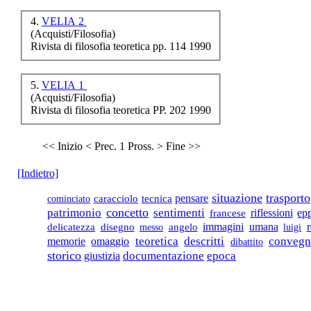
€ 10,00
4.
VELIA 2
(Acquisti/Filosofia)
Glossario etimologico
del dialetto
Rivista di filosofia teoretica pp. 114 1990
aviglianese
5.
VELIA 1
(Acquisti/Filosofia)
€ 30,00
Rivista di filosofia teoretica PP. 202 1990
Meglio nu pass
â€˜ndrete
<< Inizio
< Prec.
1
Pross. >
Fine >>
€ 14,00
[Indietro]
I Lucani della
situazione
trasporto
pensare
cominciato
caracciolo
tecnica
Basilicata
concetto
patrimonio
sentimenti
riflessioni
ep
francese
umana
r
immagini
delicatezza
disegno
messo
angelo
luigi
€ 20,00
conveg
teoretica
descritti
memorie
omaggio
dibattito
storico
documentazione
epoca
giustizia
Lâ€™uomo alla
ricerca di Dio. Saggio
di antropologia
cristiana