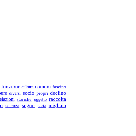
funzione
comuni
cultura
fascino
socio
declino
pure
propri
diversi
elazioni
raccolta
storiche
oggetto
no
segno
migliaia
scienza
porta