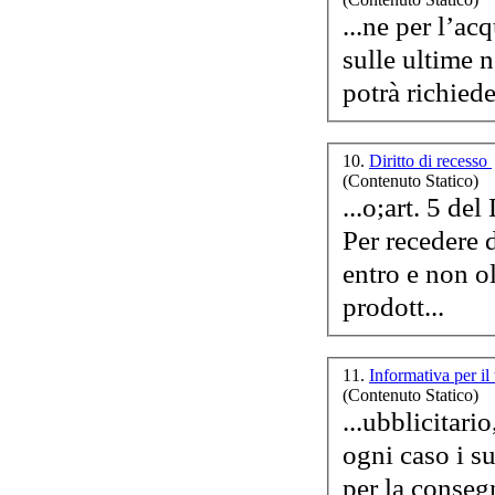
...ne per l’ac
sulle ultime 
potrà richiede
C
10.
Diritto di recesso
Ru
(Contenuto Statico)
...o;art. 5 de
Per recedere 
entro e non ol
Lâ
prodott...
de
11.
Informativa per il
(Contenuto Statico)
...ubblicitario
ogni caso i s
per la consegn