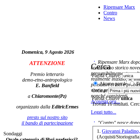
El
Ripensare Marx
Contro
News
Il
Domenica, 9 Agosto 2026
Ripensare Marx dopo l
ATTENZIONE
Cerca
comunismo storico novec
presumibilmemente molto
Premio letterario
Parola Chiave:
realmente iniziato, se in
demo-etno-antropologico
Alcune parole
Tu
pensatori critici e probl
E. Banfield
vere e proprie correnti in
Ordina:
Co
nonché consistenti.
a
Chiaromonte(Pz)
Parola Chiave
unica
Acquista ora...
Trovati 16 risultati. Cer
organizzato dalla
EditricErmes
Leggi tutto...
presto sul nostro sito
"Contro" nasce dopo 
il bando di partecipazione
cominciato con la collab
L
1.
Giovanni Paladino,
Sondaggi
ripensaremarx. i saggi co
(Acquisti/Storiografia
Quale categoria di libri preferisci?
questa collaborazione e 