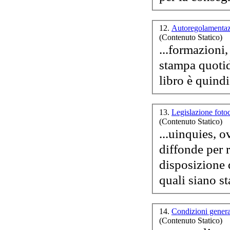
co
12.
Autoregolamentaz
(Contenuto Statico)
...formazioni,
stampa quotid
libro è quind
13.
Legislazione foto
(Contenuto Statico)
...uinquies, o
diffonde per 
disposizione d
quali siano sta
14.
Condizioni genera
(Contenuto Statico)