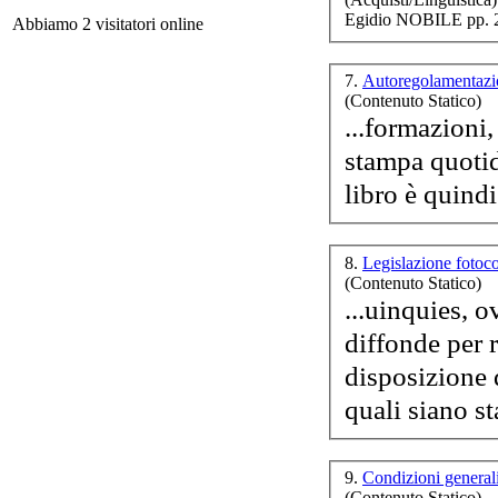
Egidio NOBILE pp. 
Abbiamo 2 visitatori online
7.
Autoregolamentazi
(Contenuto Statico)
...formazioni,
Soc
stampa quotid
libro è quind
8.
Legislazione fotoc
(Contenuto Statico)
I 
...uinquies, o
diffonde per 
disposizione d
quali siano sta
Ca
9.
Condizioni general
(Contenuto Statico)