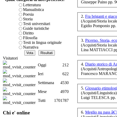
Giuseppe Paino pp. 
è teorica, sempre però c
Letteratura
presente fase.
Manualistica
Acquista ora...
Poesia
2.
Fra briganti e giac
V
Storia
(Acquisti/Storia local
A feed could not be foun
Testi universitari
Egidio Pomponio pp.
http://www.lastampa.it/r
Guide turistiche
Diritto
Filosofia
ra
3.
Picerno. Storia, e
di
Testi in lingua originale
(Acquisti/Storia local
Narrativa
Lina MATTIACCI pp.
Visitatori
4.
Diario storico di A
Oggi
212
(Acquisti/Antropologi
Francesco MARANO (a
Ieri
622
p
Settimana
4530
5.
Glossario etimologi
Mese
4970
(Acquisti/Linguistica)
Luigi TELESCA pp. 
Tutti
1701787
6.
Meglio nu pass â€
Chi e' online
(Acquisti/Linguistica)