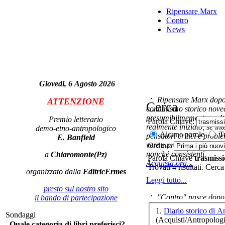
Ripensare Marx
Contro
News
Vi
Giovedi, 6 Agosto 2026
dif
Ripensare Marx dopo l
ATTENZIONE
Cerca
comunismo storico novec
presumibilmemente molto
Premio letterario
Parola Chiave:
realmente iniziato, se in
demo-etno-antropologico
Alcune parole
Tu
pensatori critici e probl
E. Banfield
vere e proprie correnti in
Ordina:
nonché consistenti.
a
Chiaromonte(Pz)
Parola Chiave
trasmiss
Acquista ora...
Trovati 4 risultati. Cerca
organizzato dalla
EditricErmes
Leggi tutto...
presto sul nostro sito
"Contro" nasce dopo 
il bando di partecipazione
cominciato con la collab
1.
Diario storico di A
Sondaggi
ripensaremarx. i saggi co
(Acquisti/Antropologi
No
Quale categoria di libri preferisci?
questa collaborazione e 