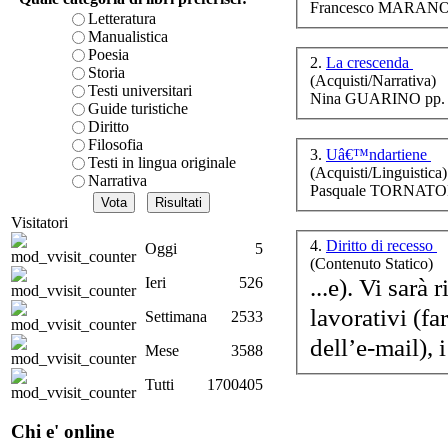
tra
Francesco MARANO (a
è teorica, sempre però c
Letteratura
presente fase.
Manualistica
Acquista ora...
Poesia
2.
La crescenda
Storia
(Acquisti/Narrativa)
A feed could not be foun
Testi universitari
Nina GUARINO pp. 
http://www.lastampa.it/r
Guide turistiche
Diritto
q
Filosofia
3.
Uâ€™ndartiene
Testi in lingua originale
(Acquisti/Linguistica)
Narrativa
Pasquale TORNATOR
Visitatori
4.
Diritto di recesso
Oggi
5
(Contenuto Statico)
L
...e). Vi sarà
Ieri
526
lavorativi (fa
Settimana
2533
dell’e-mail), i
Il
Mese
3588
Tutti
1700405
Chi e' online