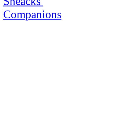
L
p
G