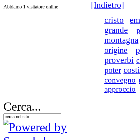
[Indietro]
Abbiamo 1 visitatore online
L
tr
em
cristo
grande
p
montagna
Ba
p
origine
proverbi
c
La 
cost
poter
co
convegno
approccio
D.A
- N
Cerca...