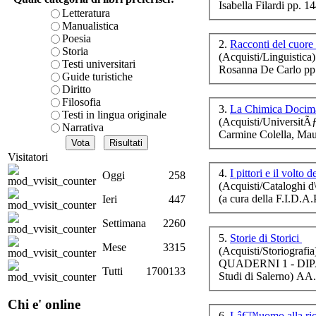
Isabella Filardi pp. 1
è teorica, sempre però c
Letteratura
D.A
presente fase.
Manualistica
Acquista ora...
Poesia
2.
Storia
(Acquisti/Linguistica)
cURL error 28: Failed to 
Testi universitari
Rosanna De Carlo pp
80 after 7116 ms: Could 
Guide turistiche
Diritto
Filosofia
3.
La Chimica Docima
Testi in lingua originale
(Acquisti/UniversitÃ
Narrativa
Carmine Colella, Mau
St
uo
Visitatori
via
4.
I pittori e il volto 
Oggi
258
(Acquisti/Cataloghi d\
(a cura della F.I.D.A
Ieri
447
Settimana
2260
L
5.
Storie di Storici
Mese
3315
(Acquisti/Storiografia
QUADERNI 1 - DIP
Tutti
1700133
Studi di Salerno) AA
For
Chi e' online
6.
Lâ€™uomo alla rice