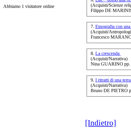
(Acquisti/Scienze reli
Abbiamo 1 visitatore online
Filippo DE MARINIS
Soc
7.
Etnografia con un
(Acquisti/Antropologi
Francesco MARANO 
8.
La crescenda
(Acquisti/Narrativa)
Nina GUARINO pp. 
D.A
9.
I ritratti di una terr
- N
(Acquisti/Narrativa)
Bruno DE PIETRO pp
L
[Indietro]