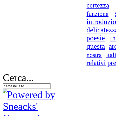
certezza
funzione
introduzi
i
delicatezz
poesie
i
questa
ar
ital
nostra
Ch
relativi
pr
Cerca...