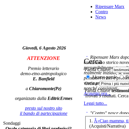
Ripensare Marx
Contro
News
m
vo
Giovedi, 6 Agosto 2026
Ripensare Marx dopo l
ATTENZIONE
Cerca
comunismo storico novec
presumibilmemente molto
Premio letterario
Parola Chiave:
realmente iniziato, se in
demo-etno-antropologico
Alcune parole
Tu
pensatori critici e probl
E. Banfield
vere e proprie correnti in
Ordina:
nonché consistenti.
a
Chiaromonte(Pz)
Sc
Parola Chiave
testimon
Acquista ora...
ci
Trovati 9 risultati. Cerca
organizzato dalla
EditricErmes
Leggi tutto...
presto sul nostro sito
"Contro" nasce dopo 
il bando di partecipazione
cominciato con la collab
1.
Â«Ciao mamma, ti 
Sondaggi
ripensaremarx. i saggi co
(Acquisti/Narrativa)
Quale categoria di libri preferisci?
questa collaborazione e 