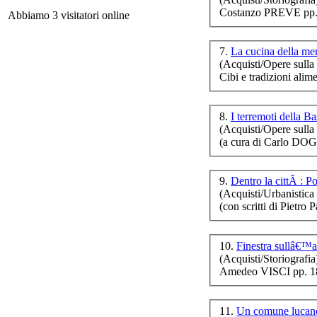
Costanzo PREVE pp.
I
Abbiamo 3 visitatori online
7.
La cucina della m
(Acquisti/Opere sulla 
Cibi e tradizioni al
8.
I terremoti della Ba
(Acquisti/Opere sulla 
(a cura di Carlo DO
Met
9.
Dentro la cittÃ : P
(Acquisti/Urbanistica e
(con scritti di Piet
L
10.
Finestra sullâ€™az
(Acquisti/Storiografia
Amedeo VISCI pp. 1
Gi
11.
Un comune lucan