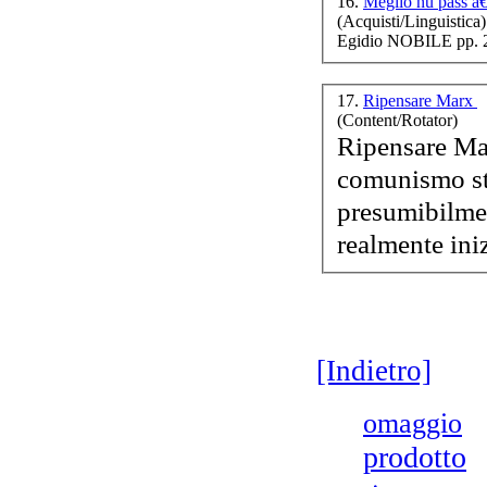
16.
Meglio nu pass â
(Acquisti/Linguistica)
Egidio NOBILE pp. 
17.
Ripensare Marx
(Content/Rotator)
Ripensare Mar
comunismo
s
presumibilmem
realmente iniz
[Indietro]
omaggio
prodotto