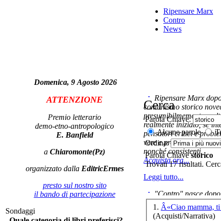
B
Ripensare Marx
Contro
News
Vi
dif
Domenica, 9 Agosto 2026
Ripensare Marx dopo l
ATTENZIONE
Cerca
comunismo storico novec
presumibilmemente molto
Premio letterario
Parola Chiave:
realmente iniziato, se in
demo-etno-antropologico
Le 
Alcune parole
Tu
pensatori critici e probl
E. Banfield
d
vere e proprie correnti in
Ordina:
nonché consistenti.
a
Chiaromonte(Pz)
Parola Chiave
storico
Acquista ora...
Trovati 17 risultati. Cer
organizzato dalla
EditricErmes
Leggi tutto...
presto sul nostro sito
"Contro" nasce dopo 
il bando di partecipazione
cominciato con la collab
1.
Â«Ciao mamma, ti 
Sondaggi
ripensaremarx. i saggi co
Ch
(Acquisti/Narrativa)
Quale categoria di libri preferisci?
questa collaborazione e 