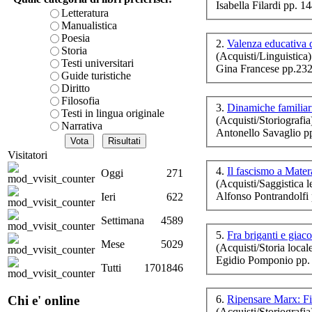
Isabella Filardi pp. 1
è teorica, sempre però c
Letteratura
F
presente fase.
Manualistica
d
Acquista ora...
Poesia
2.
Valenza educativa 
Storia
(Acquisti/Linguistica)
A feed could not be foun
Testi universitari
Gina Francese pp.232
http://www.lastampa.it/r
Guide turistiche
Diritto
Filosofia
3.
Dinamiche familiari
Testi in lingua originale
(Acquisti/Storiografia
Narrativa
Antonello Savaglio p
Visitatori
co
4.
Il fascismo a Mate
Oggi
271
(Acquisti/Saggistica le
Alfonso Pontrandolfi
Ieri
622
Settimana
4589
5.
Fra briganti e giac
Per
Mese
5029
(Acquisti/Storia local
m
Egidio Pomponio pp.
Tutti
1701846
6.
Ripensare Marx: Fi
Chi e' online
(Acquisti/Storiografia