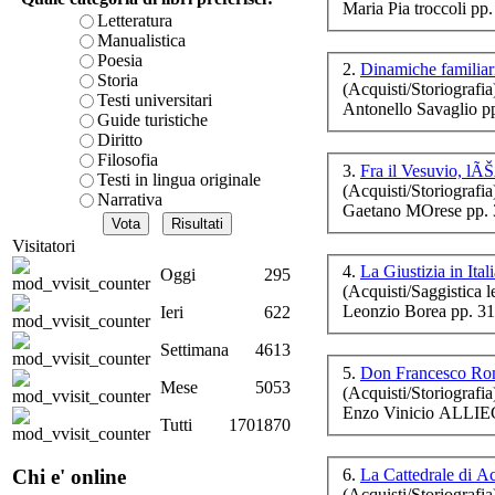
Maria Pia troccoli pp
è teorica, sempre però c
Letteratura
presente fase.
Manualistica
80
Acquista ora...
Poesia
La 
2.
Dinamiche familiari
Storia
(Acquisti/Storiografia
A feed could not be foun
Testi universitari
Antonello Savaglio p
http://www.lastampa.it/r
Guide turistiche
Diritto
F
Filosofia
d
3.
Testi in lingua originale
(Acquisti/Storiografia
Narrativa
Gaetano MOrese pp. 
Visitatori
4.
La Giustizia in Ital
Oggi
295
(Acquisti/Saggistica le
Leonzio Borea pp. 31
Ieri
622
Settimana
4613
5.
Don Francesco Rom
E
Mese
5053
(Acquisti/Storiografia
Enzo Vinicio ALLIEG
Tutti
1701870
Ch
Pe
6.
La Cattedrale di 
Chi e' online
(Acquisti/Storiografia