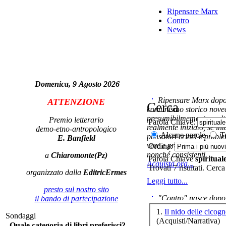
Ripensare Marx
Contro
News
C
Domenica, 9 Agosto 2026
CO
Ripensare Marx dopo l
ATTENZIONE
Cerca
comunismo storico novec
presumibilmemente molto
Premio letterario
Parola Chiave:
realmente iniziato, se in
demo-etno-antropologico
Alcune parole
Tu
pensatori critici e probl
E. Banfield
vere e proprie correnti in
Ordina:
nonché consistenti.
a
Chiaromonte(Pz)
Parola Chiave
spiritual
Acquista ora...
Si
Trovati 7 risultati. Cerca
organizzato dalla
EditricErmes
Leggi tutto...
presto sul nostro sito
"Contro" nasce dopo 
il bando di partecipazione
cominciato con la collab
1.
Il nido delle cicog
Sondaggi
ripensaremarx. i saggi co
(Acquisti/Narrativa)
Quale categoria di libri preferisci?
questa collaborazione e 