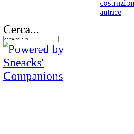
costruzio
Il
autrice
Cerca...