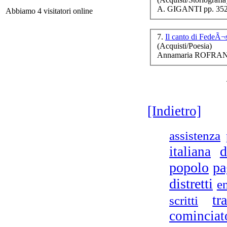
m
A. GIGANTI pp. 352
Abbiamo 4 visitatori online
7.
Il canto di FedeÃ
(Acquisti/Poesia)
Annamaria ROFRANO
R
Glo
[Indietro]
assistenza
d
italiana
popolo
pa
distretti
e
tr
scritti
cominciat