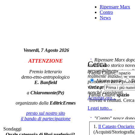
Ripensare Marx
Contro
News
Venerdi, 7 Agosto 2026
Ripensare Marx dopo l
ATTENZIONE
Cerca
comunismo storico novec
Qu
presumibilmemente molto
Premio letterario
Parola Chiave:
realmente iniziato, se in
demo-etno-antropologico
Alcune parole
Tu
pensatori critici e probl
E. Banfield
LA
vere e proprie correnti in
Ordina:
nonché consistenti.
a
Chiaromonte(Pz)
Parola Chiave
spazio
Acquista ora...
Trovati 4 risultati. Cerca
organizzato dalla
EditricErmes
Leggi tutto...
presto sul nostro sito
"Contro" nasce dopo 
il bando di partecipazione
m
cominciato con la collab
vo
1.
Il Catasto Onciari
Sondaggi
ripensaremarx. i saggi co
(Acquisti/Storiografia
Quale categoria di libri preferisci?
questa collaborazione e 