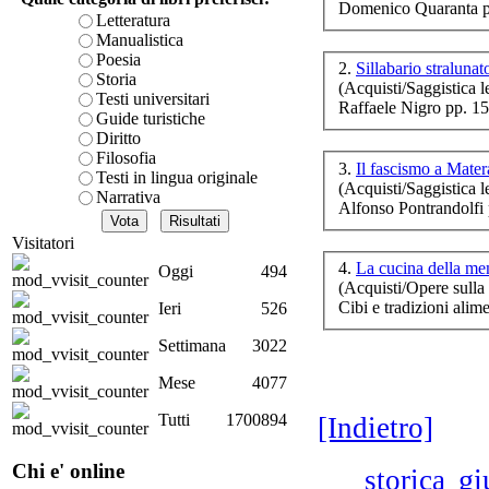
Domenico Quaranta p
è teorica, sempre però c
Letteratura
presente fase.
Manualistica
Acquista ora...
Poesia
2.
Sillabario straluna
Storia
(Acquisti/Saggistica le
A feed could not be foun
Testi universitari
Raffaele Nigro pp. 1
http://www.lastampa.it/r
Guide turistiche
Diritto
U
Filosofia
3.
Il fascismo a Mate
per
Testi in lingua originale
(Acquisti/Saggistica le
Narrativa
Alfonso Pontrandolfi
Visitatori
Cor
4.
La cucina della m
Oggi
494
(Acquisti/Opere sulla 
Cibi e tradizioni al
Ieri
526
I r
Settimana
3022
Mese
4077
D.A
Tutti
1700894
[Indietro]
Chi e' online
gi
storica