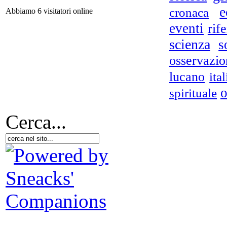
e
cronaca
Abbiamo 6 visitatori online
Di
eventi
rif
scienza
s
osservazio
lucano
ita
o
spirituale
Cerca...
Si 
bio