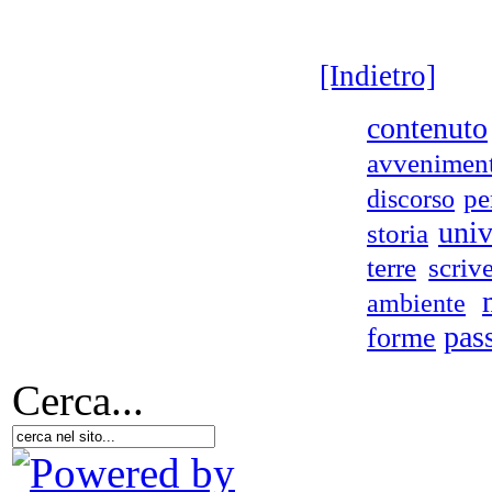
[Indietro]
contenuto
avveniment
pe
discorso
univ
storia
terre
scriv
ambiente
pas
forme
Cerca...