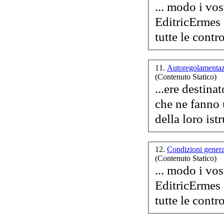
... modo i vostri diritti l
EditricErmes
tutte le cont
11.
Autoregolamentaz
(Contenuto Statico)
...ere destinat
che ne fanno
della loro ist
12.
Condizioni genera
(Contenuto Statico)
... modo i vostri diritti l
EditricErmes
tutte le cont