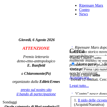
L
Ripensare Marx
e
Contro
News
Giovedi, 6 Agosto 2026
Ripensare Marx dopo l
ATTENZIONE
Cerca
A
comunismo storico novec
su
presumibilmemente molto
Premio letterario
Parola Chiave:
realmente iniziato, se in
demo-etno-antropologico
Alcune parole
Tu
pensatori critici e probl
E. Banfield
vere e proprie correnti in
Ordina:
nonché consistenti.
a
Chiaromonte(Pz)
Parola Chiave
sotto
Acquista ora...
Trovati 12 risultati. Cer
A
organizzato dalla
EditricErmes
Leggi tutto...
presto sul nostro sito
"Contro" nasce dopo 
il bando di partecipazione
Le 
cominciato con la collab
1.
Il nido delle cicog
Sondaggi
ripensaremarx. i saggi co
(Acquisti/Narrativa)
Quale categoria di libri preferisci?
questa collaborazione e 