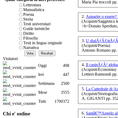
Maria Pia troccoli pp
è teorica, sempre però c
Letteratura
presente fase.
Manualistica
L
Acquista ora...
Poesia
2.
Apparire o essere?
Storia
(Acquisti/Saggistica le
A feed could not be foun
Testi universitari
>b>Donato Sperduto, 
Ba
http://www.lastampa.it/r
Guide turistiche
Diritto
m
Filosofia
3.
U dialÃƒÂ©ttÃƒÂ« 
Testi in lingua originale
(Acquisti/Poesia)
Narrativa
Antonio Romano pp. 
Visitatori
In 
4.
Il casinÃƒÂ² globa
Oggi
498
(Acquisti/Economia)
Lettieri-Raimondi pp
Ieri
447
Ba
Settimana
2500
5.
La Cattedrale di 
Mese
3555
(Acquisti/Storiografia
A. GIGANTI pp. 352
Tutti
1700372
6.
Santâ€™Angelo al 
Chi e' online
(Acquisti/Storia local