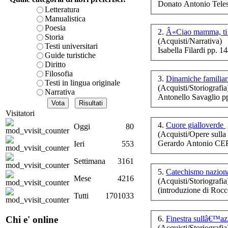
Donato Antonio Teles
è teorica, sempre però c
Letteratura
presente fase.
Manualistica
Acquista ora...
Poesia
2.
Â«Ciao mamma, ti 
Storia
(Acquisti/Narrativa)
A feed could not be foun
Testi universitari
Isabella Filardi pp. 1
http://www.lastampa.it/r
Guide turistiche
Diritto
Filosofia
Ru
3.
Dinamiche familiari
Testi in lingua originale
(Acquisti/Storiografia
Narrativa
Antonello Savaglio p
Visitatori
4.
Cuore gialloverde
Oggi
80
(Acquisti/Opere sulla 
Gerardo Antonio CE
Ieri
553
Settimana
3161
5.
Catechismo nazion
Mese
4216
(Acquisti/Storiografia
(introduzione di Ro
Tutti
1701033
6.
Finestra sullâ€™azz
Chi e' online
Le 
(Acquisti/Storiografia