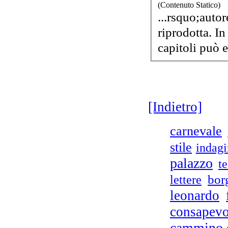
(Contenuto Statico)
...rsquo;autor
Tre
riprodotta. I
Il 
[Indietro]
carnevale
stile
indagi
palazzo
te
bor
lettere
leonardo
consapevo
cammino