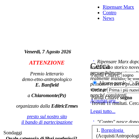
Ripensare Marx
Po
Contro
News
Venerdi, 7 Agosto 2026
P
Ripensare Marx dopo l
no
ATTENZIONE
Cerca
comunismo storico novec
presumibilmemente molto
Premio letterario
Parola Chiave:
realmente iniziato, se in
demo-etno-antropologico
Alcune parole
Tu
pensatori critici e probl
E. Banfield
LA
vere e proprie correnti in
Ordina:
nonché consistenti.
a
Chiaromonte(Pz)
PE
Parola Chiave
sogno
Acquista ora...
Trovati 11 risultati. Cer
organizzato dalla
EditricErmes
Leggi tutto...
presto sul nostro sito
"Contro" nasce dopo 
il bando di partecipazione
cominciato con la collab
1.
Borgologia
Sondaggi
ripensaremarx. i saggi co
(Acquisti/Antropologi
Quale categoria di libri preferisci?
questa collaborazione e 