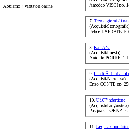
ov
Amedeo VISCI pp. 1
Abbiamo 4 visitatori online
7.
Trenta giorni di na
(Acquisti/Storiografia
Felice LAFRANCESC
Di
8.
KairÃ²s
(Acquisti/Poesia)
Antonio PORRETTI p
Lâ
de
9.
La cittÃ in riva al
(Acquisti/Narrativa)
Enzo CONTE pp. 256
10.
Uâ€™ndartiene
(Acquisti/Linguistica)
Pasquale TORNATOR
Na
11.
Legislazione foto