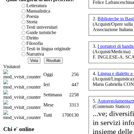
Felice Lafranceschina
è teorica, sempre però c
Letteratura
presente fase.
Manualistica
Acquista ora...
Poesia
2.
Biblioteche in Basi
Storia
Po
(Acquisti/Opere sulla 
cURL error 28: Failed to 
Testi universitari
Associazione Italiana
80 after 7098 ms: Could 
Guide turistiche
Diritto
Filosofia
3.
I portatori di hand
Testi in lingua originale
(Acquisti/Medicina)
Narrativa
F. INGLESE-A. SCA
Visitatori
Il
4.
Lingua e dialetto a
Oggi
256
(Acquisti/Linguistica)
Maria Gabriella CON
Ieri
447
S
i
Settimana
2258
â
5.
Autoregolamentazi
Mese
3313
(Contenuto Statico)
...ve; diversi
Tutti
1700130
Chi e' online
insieme delle