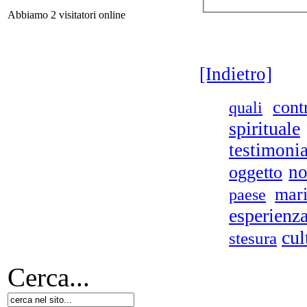
Ru
Abbiamo 2 visitatori online
[Indietro]
Spi
cont
quali
spirituale
testimoni
no
oggetto
I
mar
paese
Ch
esperienz
S
cul
M
stesura
Cerca...