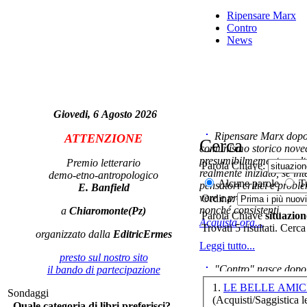
Ripensare Marx
Contro
News
App
W
te
Giovedi, 6 Agosto 2026
Ripensare Marx dopo l
ATTENZIONE
Cerca
comunismo storico novec
presumibilmemente molto
Premio letterario
Parola Chiave:
realmente iniziato, se in
demo-etno-antropologico
Alcune parole
Tu
pensatori critici e probl
E. Banfield
vere e proprie correnti in
Ordina:
nonché consistenti.
a
Chiaromonte(Pz)
Met
Parola Chiave
situazion
Acquista ora...
Trovati 5 risultati. Cerca
organizzato dalla
EditricErmes
Leggi tutto...
presto sul nostro sito
"Contro" nasce dopo 
il bando di partecipazione
es
cominciato con la collab
1.
LE BELLE AMIC
in
Sondaggi
ripensaremarx. i saggi co
(Acquisti/Saggistica le
Quale categoria di libri preferisci?
questa collaborazione e 