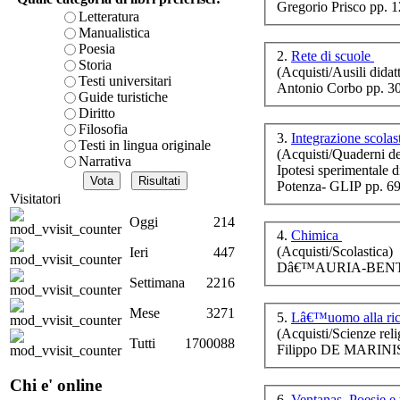
Gregorio Prisco pp. 
è teorica, sempre però c
Letteratura
presente fase.
Manualistica
Acquista ora...
Poesia
2.
Rete di scuole
Storia
(Acquisti/Ausili didatt
cURL error 28: Failed to 
Testi universitari
Antonio Corbo pp. 3
Vi
80 after 7087 ms: Could 
Guide turistiche
Diritto
dif
Filosofia
3.
Integrazione scolas
Testi in lingua originale
(Acquisti/Quaderni de
Narrativa
Ipotesi sperimentale 
Potenza- GLIP pp. 69
Visitatori
Oggi
214
4.
Chimica
Ca
(Acquisti/Scolastica)
Ieri
447
Dâ€™AURIA-BENTI
Settimana
2216
Mese
3271
5.
Lâ€™uomo alla rice
(Acquisti/Scienze reli
Imm
Tutti
1700088
Filippo DE MARINIS
Chi e' online
6.
Ventanas. Poesie e 