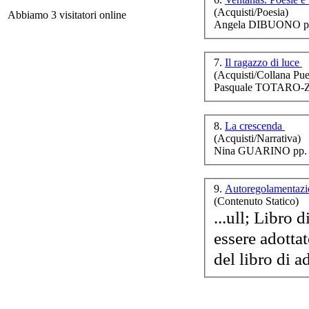
(Acquisti/Poesia)
Abbiamo 3 visitatori online
Angela DIBUONO pp
7.
Il ragazzo di luce
No
(Acquisti/Collana Puer
tra
Pasquale TOTARO-Z
8.
La crescenda
(Acquisti/Narrativa)
Nina GUARINO pp. 
Sil
9.
Autoregolamentazi
(Contenuto Statico)
...ull; Libro di adozione è ogni libro proposto dall’editore per
essere adotta
Cor
del libro di a
L
Po