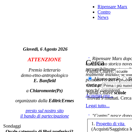
Ripensare Marx
Contro
Att
News
Ma
Giovedi, 6 Agosto 2026
Ripensare Marx dopo l
ATTENZIONE
Cerca
comunismo storico novec
presumibilmemente molto
Premio letterario
Parola Chiave:
realmente iniziato, se in
demo-etno-antropologico
Alcune parole
Tu
pensatori critici e probl
E. Banfield
vere e proprie correnti in
Ordina:
nonché consistenti.
a
Chiaromonte(Pz)
S
Parola Chiave
scuole
Acquista ora...
poe
Trovati 9 risultati. Cerca
organizzato dalla
EditricErmes
Leggi tutto...
presto sul nostro sito
"Contro" nasce dopo 
il bando di partecipazione
Le 
cominciato con la collab
1.
Progetto di vita
Sondaggi
ripensaremarx. i saggi co
(Acquisti/Saggistica le
Quale categoria di libri preferisci?
questa collaborazione e 