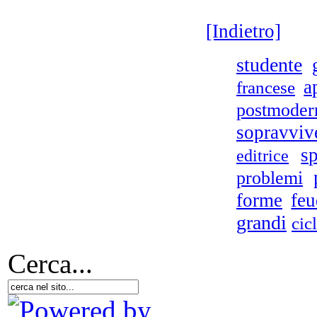
r
[Indietro]
studente
a
francese
Si
postmoder
sopravviv
L'a
sp
editrice
- 
problemi
forme
feu
grandi
cic
D.A
Cerca...
V