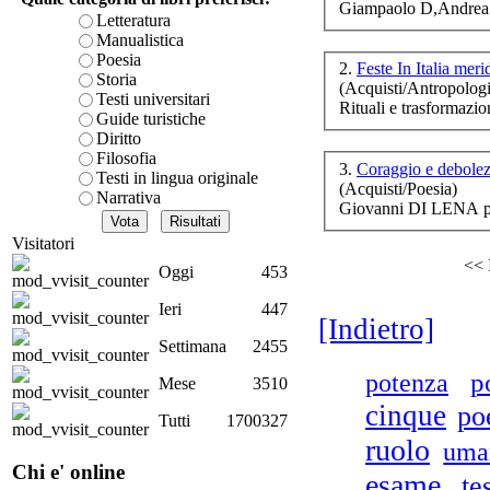
Giampaolo D,Andrea 
è teorica, sempre però c
Letteratura
presente fase.
Manualistica
Il
Acquista ora...
Poesia
C
2.
Feste In Italia mer
Storia
id
(Acquisti/Antropologi
A feed could not be foun
Testi universitari
Rituali e trasformazi
http://www.lastampa.it/r
Guide turistiche
Diritto
Ch
Filosofia
3.
Coraggio e debole
Testi in lingua originale
Ond
(Acquisti/Poesia)
Narrativa
Giovanni DI LENA p
Visitatori
<< 
Oggi
453
I
Ieri
447
[Indietro]
Settimana
2455
Sc
p
potenza
ci
Mese
3510
cinque
po
Tutti
1700327
ruolo
uma
Glo
Chi e' online
esame
te