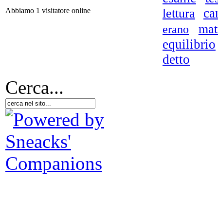
ca
lettura
Abbiamo 1 visitatore online
mat
erano
equilibrio
Oc
detto
Cerca...
Ro
V