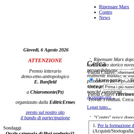
Ripensare Marx
Contro
News
Met
Giovedi, 6 Agosto 2026
R
Ripensare Marx dopo l
ATTENZIONE
al
Cerca
comunismo storico novec
presumibilmemente molto
Premio letterario
Parola Chiave:
realmente iniziato, se in
demo-etno-antropologico
Alcune parole
Tu
pensatori critici e probl
E. Banfield
vere e proprie correnti in
Ordina:
nonché consistenti.
a
Chiaromonte(Pz)
Parola Chiave
riferimen
Acquista ora...
Trovati 3 risultati. Cerca
organizzato dalla
EditricErmes
Leggi tutto...
presto sul nostro sito
"Contro" nasce dopo 
il bando di partecipazione
cominciato con la collab
Le
1.
Per la formazione 
Sondaggi
ripensaremarx. i saggi co
(Acquisti/Storiografia
Quale categoria di libri preferisci?
questa collaborazione e 