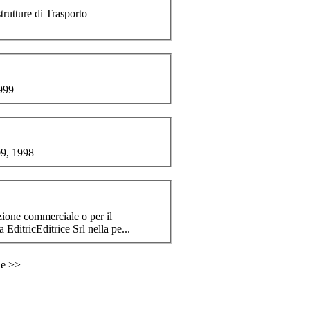
trutture di Trasporto
999
, 1998
mazione commerciale o per il
di mercato. Il Titolare del trattamento è la EditricEditrice Srl nella pe...
ne >>