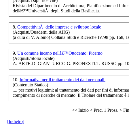
(Acquisti/Dapit ricerche)
Mrcn (Il figlio della
Rivista del Dipartimento di Architettura, Pianificazione ed Infras
moglie
dellâ€™UniversitÃ degli Studi della Basilicata.
dellÃ¢â‚¬â„¢americ
8.
CompetitivitÃ delle imprese e sviluppo locale
(Acquisti/Quaderni della AIIG)
€ 15,00
(a cura di V. Albino) Collana Studi e
Ricerche
IV/98 pp. 168, 1
Integrazione
scolastica. 1998
9.
Un comune lucano nellâ€™Ottocento: Picerno
(Acquisti/Storia locale)
A. ARTE-D. GIANTURCO G. PRONESTI-T. RUSSO pp. 109
€ 10,00
Ventanas. Poesie e
testi da musicare
10.
Informativa per il trattamento dei dati personali
(Contenuto Statico)
..., per motivi legittimi; al trattamento dei dati per fini di infor
€ 14,00
compimento di
ricerche
La circolazione a
rosario
<< Inizio
< Prec.
1
Pross. >
Fi
€ 12,00
[Indietro]
Impatto dei