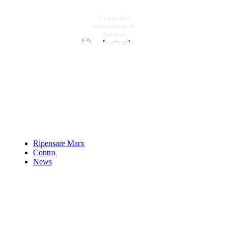
Le vicende
urbanistiche di
Potenza
€ 15,00
P.E.I. registro
€ 8,00
Atti del 3Â° convegno
nazionale di
Matematica, scienze
tecn.
Ripensare Marx
Contro
News
€ 15,00
Fra il Vesuvio,
lÃŠÂ¼Etna e
lÃŠÂ¼Himalaya
Giuseppe De Lorenzo
dalle