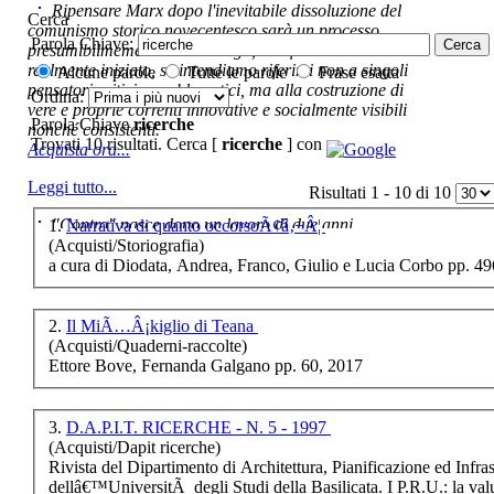
Ripensare Marx dopo l'inevitabile dissoluzione del
Cerca
comunismo storico novecentesco sarà un processo
Parola Chiave:
presumibilmemente molto lungo, e di fatto non ancora
realmente iniziato, se intendiamo riferirci non a singoli
Alcune parole
Tutte le parole
Frase esatta
pensatori critici e problematici, ma alla costruzione di
Ordina:
€ 22,00
vere e proprie correnti innovative e socialmente visibili
Parola Chiave
ricerche
nonché consistenti.
A fior di labbra
Trovati 10 risultati. Cerca [
ricerche
] con
Acquista ora...
€ 8,00
Leggi tutto...
Risultati 1 - 10 di 10
Officina eloquaentiae,
"Contro" nasce dopo un lavoro di due anni ,
1.
Narrativa di quanto occorsoÃ¢â‚¬Â¦
oratoria e politica
cominciato con la collaborazione dell'autore al blog:
(Acquisti/Storiografia)
nella Ferrara del 400
ripensaremarx. i saggi contenuti nel libro sono frutto di
a cura di Diodata, Andrea, Franco, Giulio e Lucia Corbo pp. 4
questa collaborazione e di questa critica. L'impostazione
è teorica, sempre però con riferimento puntuale alla
presente fase.
2.
Il MiÃ…Â¡kiglio di Teana
Chiama per il Prezzo
Acquista ora...
(Acquisti/Quaderni-raccolte)
Ettore Bove, Fernanda Galgano pp. 60, 2017
Spazi temporali
A feed could not be found at
http://www.lastampa.it/rss.xml
€ 15,00
3.
D.A.P.I.T. RICERCHE - N. 5 - 1997
Giovanni Paladino,
(Acquisti/Dapit ricerche)
Una vita per la
Rivista del Dipartimento di Architettura, Pianificazione ed Infras
scienza
dellâ€™UniversitÃ degli Studi della Basilicata. I P.R.U.: la valu