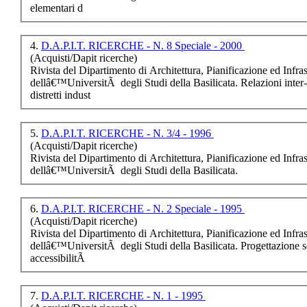
elementari d
€ 12,00
I terremoti della
4.
D.A.P.I.T. RICERCHE - N. 8 Speciale - 2000
Basilicata
(Acquisti/Dapit ricerche)
Rivista del Dipartimento di Architettura, Pianificazione ed Infras
dellâ€™UniversitÃ degli Studi della Basilicata. Relazioni inter
€ 20,00
distretti indust
LE BELLE
AMICIZIE
5.
D.A.P.I.T. RICERCHE - N. 3/4 - 1996
(Acquisti/Dapit ricerche)
€ 16,00
Rivista del Dipartimento di Architettura, Pianificazione ed Infras
dellâ€™UniversitÃ degli Studi della Basilicata.
Le due cortigiane di
Lodovico Domenichi
6.
D.A.P.I.T. RICERCHE - N. 2 Speciale - 1995
€ 15,00
(Acquisti/Dapit ricerche)
Rivista del Dipartimento di Architettura, Pianificazione ed Infras
Le antinomie di
dellâ€™UniversitÃ degli Studi della Basilicata. Progettazione se
Leonardo Sinisgalli
accessibilitÃ
€ 7,00
7.
D.A.P.I.T. RICERCHE - N. 1 - 1995
U fgghi ra mugghir ru