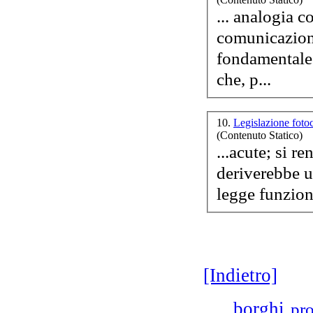
... analogia c
fondamentale 
che, p...
10.
Legislazione foto
(Contenuto Statico)
...acute; si r
deriverebbe 
legge funzioni
[Indietro]
borghi
pr