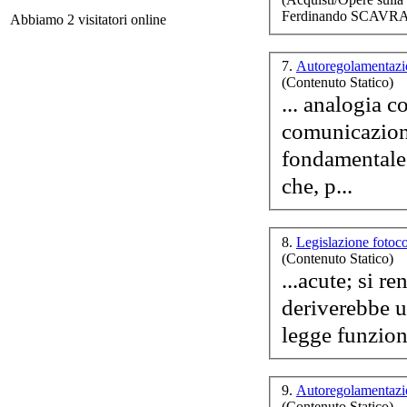
Ferdinando SCAVRA
Abbiamo 2 visitatori online
Imm
7.
Autoregolamentazi
(Contenuto Statico)
... analogia c
fondamentale 
che, p...
8.
Legislazione fotoc
(Contenuto Statico)
S
...acute; si r
deriverebbe 
G
legge funzioni
Imp
voc
9.
Autoregolamentazi
(Contenuto Statico)