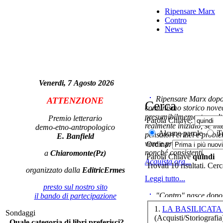
i
Ripensare Marx
â
Contro
News
Il
Venerdi, 7 Agosto 2026
Ripensare Marx dopo l
ATTENZIONE
Cerca
comunismo storico novec
Le 
presumibilmemente molto
Premio letterario
Parola Chiave:
realmente iniziato, se in
demo-etno-antropologico
Alcune parole
Tu
pensatori critici e probl
E. Banfield
vere e proprie correnti in
Ordina:
Qu
nonché consistenti.
a
Chiaromonte(Pz)
Parola Chiave
quindi
Acquista ora...
Trovati 10 risultati. Cer
organizzato dalla
EditricErmes
Leggi tutto...
presto sul nostro sito
d
"Contro" nasce dopo 
il bando di partecipazione
cominciato con la collab
1.
LA BASILICATA
Sondaggi
ripensaremarx. i saggi co
(Acquisti/Storiografia
Quale categoria di libri preferisci?
questa collaborazione e 