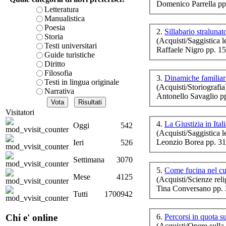
Domenico Parrella pp
è teorica, sempre però c
LA
Letteratura
presente fase.
Manualistica
Acquista ora...
Poesia
2.
Sillabario straluna
Storia
(Acquisti/Saggistica le
A feed could not be foun
Testi universitari
Raffaele Nigro pp. 1
http://www.lastampa.it/r
Guide turistiche
No
Diritto
Filosofia
3.
Dinamiche familiari
Testi in lingua originale
(Acquisti/Storiografia
Ba
Narrativa
Antonello Savaglio p
Visitatori
L
4.
La Giustizia in Ital
Oggi
542
(Acquisti/Saggistica le
Leonzio Borea pp. 31
Ieri
526
Settimana
3070
5.
Come fucina nel c
Mese
4125
(Acquisti/Scienze reli
Tina Conversano pp. 
Tutti
1700942
6.
Percorsi in quota s
Chi e' online
Fr
(Acquisti/Opere sulla 