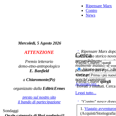
Ripensare Marx
Contro
News
Mercoledi, 5 Agosto 2026
Ag
Ripensare Marx dopo l
ATTENZIONE
Cerca
comunismo storico novec
presumibilmemente molto
Premio letterario
Parola Chiave:
L
realmente iniziato, se in
demo-etno-antropologico
Alcune parole
Tu
S
pensatori critici e probl
E. Banfield
vere e proprie correnti in
Ordina:
nonché consistenti.
a
Chiaromonte(Pz)
Parola Chiave
quegli
Acquista ora...
Trovati 3 risultati. Cerca
organizzato dalla
EditricErmes
P
Leggi tutto...
no
presto sul nostro sito
"Contro" nasce dopo 
il bando di partecipazione
cominciato con la collab
1.
Sondaggi
ripensaremarx. i saggi co
(Acquisti/Storiografia
La 
Quale categoria di libri preferisci?
questa collaborazione e 