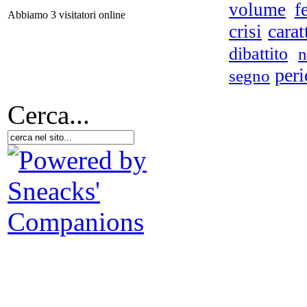
volume
f
Abbiamo 3 visitatori online
Met
carat
crisi
dibattito
n
per
segno
Cerca...
Le 
Ne