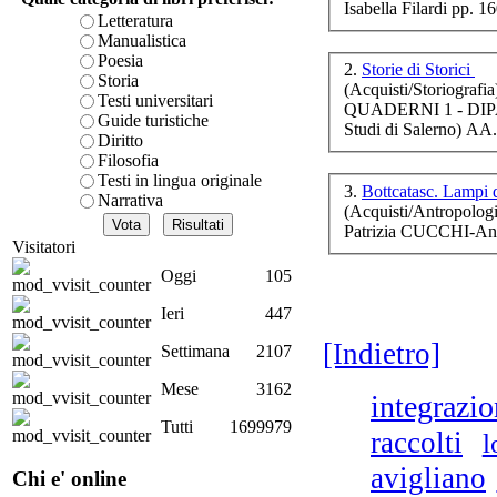
Isabella Filardi pp. 1
co
è teorica, sempre però c
Letteratura
presente fase.
Manualistica
Acquista ora...
Poesia
2.
Storie di Storici
Storia
(Acquisti/Storiografia
cURL error 28: Failed to 
Testi universitari
L
QUADERNI 1 - DIP
80 after 7084 ms: Could 
Po
Guide turistiche
Studi di Salerno) AA
Diritto
r
Filosofia
Testi in lingua originale
3.
Bottcatasc. Lampi d
Narrativa
(Acquisti/Antropologi
Patrizia CUCCHI-An
Visitatori
Oggi
105
L
Ieri
447
[Indietro]
Settimana
2107
Mese
3162
integrazi
Il
Tutti
1699979
raccolti
l
avigliano
Chi e' online