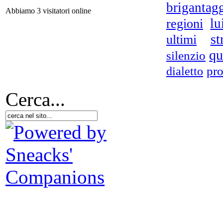
brigantag
Abbiamo 3 visitatori online
regioni
lu
st
ultimi
Co
qu
silenzio
pro
dialetto
Ch
Cerca...
Il