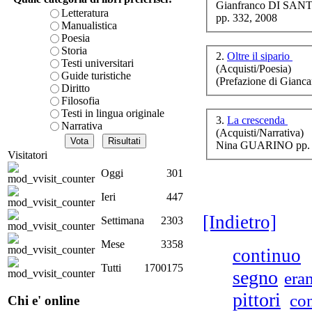
Gianfranco DI SANT
è teorica, sempre però c
Letteratura
pp. 332, 2008
presente fase.
Manualistica
Acquista ora...
Poesia
Storia
2.
Oltre il sipario
cURL error 28: Failed to 
Testi universitari
(Acquisti/Poesia)
80 after 7111 ms: Could 
V
Guide turistiche
(Prefazione di Gianc
Diritto
Filosofia
Testi in lingua originale
3.
La crescenda
Narrativa
(Acquisti/Narrativa)
R
Nina GUARINO pp. 
ca
Visitatori
d
Oggi
301
Ieri
447
[Indietro]
Settimana
2303
Mese
3358
continuo
D
Una
Tutti
1700175
segno
era
pittori
co
Chi e' online