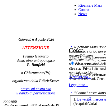
Ripensare Marx
Contro
News
D.A
- N
Giovedi, 6 Agosto 2026
Ripensare Marx dopo l
ATTENZIONE
Il
Cerca
comunismo storico novec
presumibilmemente molto
Premio letterario
Parola Chiave:
realmente iniziato, se in
demo-etno-antropologico
Co
Alcune parole
Tu
pensatori critici e probl
E. Banfield
i
vere e proprie correnti in
Ordina:
nonché consistenti.
a
Chiaromonte(Pz)
Parola Chiave
presenze
Acquista ora...
Trovati 3 risultati. Cerca
organizzato dalla
EditricErmes
Leggi tutto...
presto sul nostro sito
"Contro" nasce dopo 
il bando di partecipazione
C
cominciato con la collab
1.
Le veritÃ nascost
Sondaggi
ripensaremarx. i saggi co
(Acquisti/Varia)
Quale categoria di libri preferisci?
questa collaborazione e 