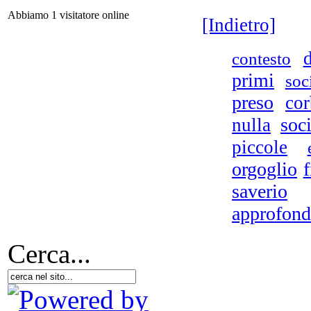
La 
Abbiamo 1 visitatore online
[Indietro]
contesto
fa
primi
soc
preso
co
soc
nulla
piccole
orgoglio
f
saverio
i
approfond
Cerca...
Ch