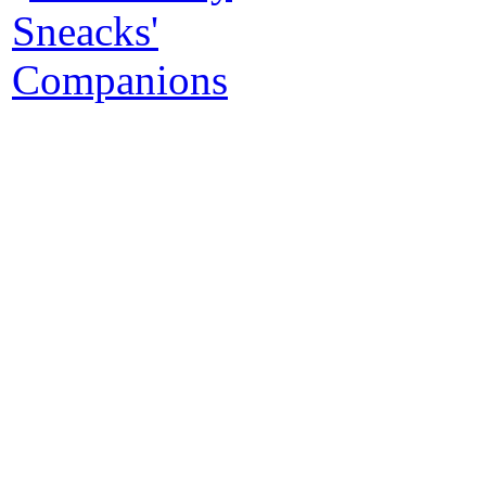
A
C
Ch
L'a
- 
St
uo
via