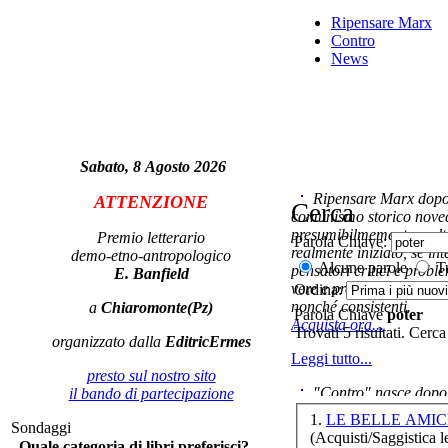
Ripensare Marx
Contro
News
La
po
m
Sabato, 8 Agosto 2026
Ripensare Marx dopo l
ATTENZIONE
Cerca
comunismo storico novec
Mo
lâ€
presumibilmemente molto
Premio letterario
Parola Chiave:
realmente iniziato, se in
demo-etno-antropologico
Alcune parole
Tu
pensatori critici e probl
E. Banfield
vere e proprie correnti in
Ordina:
nonché consistenti.
a
Chiaromonte(Pz)
Parola Chiave
poter
Acquista ora...
Trovati 5 risultati. Cerca
organizzato dalla
EditricErmes
Leggi tutto...
Ro
presto sul nostro sito
"Contro" nasce dopo 
il bando di partecipazione
cominciato con la collab
1.
LE BELLE AMIC
Sondaggi
ripensaremarx. i saggi co
(Acquisti/Saggistica le
Quale categoria di libri preferisci?
questa collaborazione e 