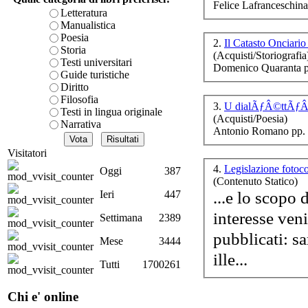
Felice Lafranceschina
ed 
è teorica, sempre però c
Letteratura
in
presente fase.
Manualistica
Acquista ora...
Poesia
2.
Il Catasto Onciari
Storia
(Acquisti/Storiografia
A feed could not be foun
Testi universitari
Domenico Quaranta p
http://www.lastampa.it/r
Guide turistiche
Il
Diritto
Filosofia
3.
U dialÃƒÂ©ttÃƒÂ« 
Testi in lingua originale
(Acquisti/Poesia)
Narrativa
Pis
Antonio Romano pp. 
Visitatori
4.
Legislazione fotoc
Oggi
387
(Contenuto Statico)
...e lo scopo 
Ieri
447
interesse ven
Settimana
2389
pubblicati: sa
Mese
3444
ille...
Tutti
1700261
No
Chi e' online