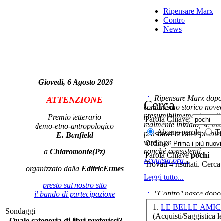
p
Ripensare Marx
Contro
News
Cat
p
Giovedi, 6 Agosto 2026
Ripensare Marx dopo l
ATTENZIONE
Cerca
comunismo storico novec
presumibilmemente molto
Premio letterario
Parola Chiave:
realmente iniziato, se in
demo-etno-antropologico
Alcune parole
Tu
pensatori critici e probl
E. Banfield
vere e proprie correnti in
Ordina:
nonché consistenti.
a
Chiaromonte(Pz)
Parola Chiave
pochi
Acquista ora...
Trovati 4 risultati. Cerca
organizzato dalla
EditricErmes
LA
Leggi tutto...
presto sul nostro sito
"Contro" nasce dopo 
il bando di partecipazione
cominciato con la collab
1.
LE BELLE AMIC
Sondaggi
ripensaremarx. i saggi co
(Acquisti/Saggistica le
Di
Quale categoria di libri preferisci?
questa collaborazione e 