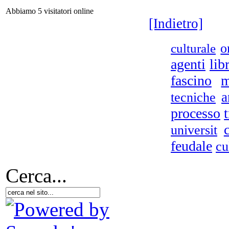
Abbiamo 5 visitatori online
[Indietro]
Ba
culturale
o
agenti
libr
fascino
m
Il 
a
tecniche
Po
processo
universit
feudale
cu
R
Cerca...
Il 
di