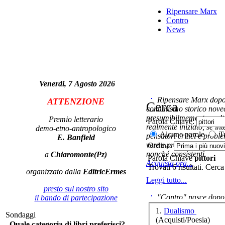
Ripensare Marx
Contro
News
A
su
Venerdi, 7 Agosto 2026
Ripensare Marx dopo l
Di
ATTENZIONE
Cerca
ed 
comunismo storico novec
in
presumibilmemente molto
Premio letterario
Parola Chiave:
realmente iniziato, se in
demo-etno-antropologico
Alcune parole
Tu
pensatori critici e probl
E. Banfield
vere e proprie correnti in
Ordina:
nonché consistenti.
a
Chiaromonte(Pz)
Parola Chiave
pittori
Acquista ora...
Trovati 6 risultati. Cerca
organizzato dalla
EditricErmes
B
Leggi tutto...
presto sul nostro sito
"Contro" nasce dopo 
il bando di partecipazione
cominciato con la collab
1.
Dualismo
Sondaggi
ripensaremarx. i saggi co
(Acquisti/Poesia)
Quale categoria di libri preferisci?
questa collaborazione e 