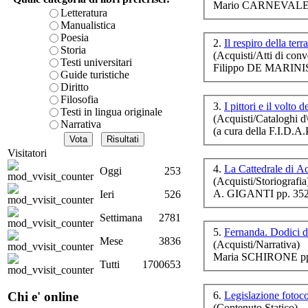
Mario CARNEVALE p
Ret
è teorica, sempre però c
Letteratura
presente fase.
Manualistica
Acquista ora...
Poesia
Ch
2.
Il respiro della terr
Storia
(Acquisti/Atti di conv
A feed could not be foun
Riv
Testi universitari
Filippo DE MARINIS
http://www.lastampa.it/r
Guide turistiche
Diritto
Filosofia
3.
I pittori e il volto 
Testi in lingua originale
(Acquisti/Cataloghi d\
Narrativa
(a cura della F.I.D.A
Il
Visitatori
C
4.
La Cattedrale di 
id
Oggi
253
(Acquisti/Storiografia
A. GIGANTI pp. 352
Ieri
526
Ch
Settimana
2781
5.
Fernanda. Dodici d
Mese
3836
(Acquisti/Narrativa)
d
Maria SCHIRONE pp.
Tutti
1700653
6.
Legislazione fotoc
Chi e' online
So
(Contenuto Statico)