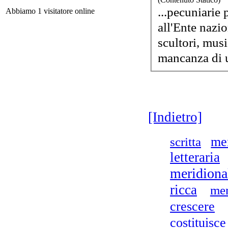
...pecuniarie
Abbiamo 1 visitatore online
all'Ente nazi
C
scultori, music
mancanza di u
P
El
[Indietro]
scritta
me
La
letteraria
C
meridiona
ricca
me
crescere
costituisce