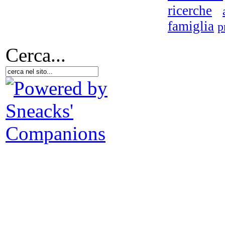
ricerche
rom
A
famiglia
p
Cerca...
Soc