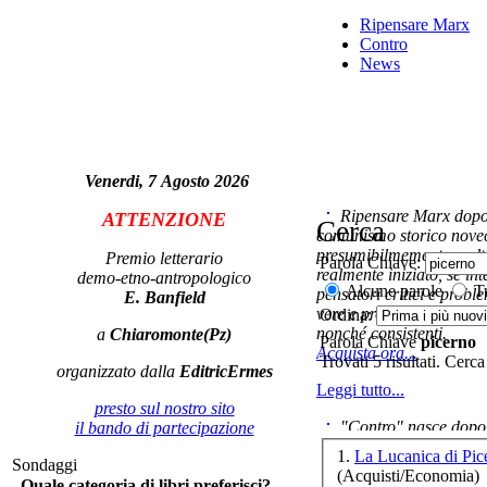
Ripensare Marx
Soc
Contro
News
Venerdi, 7 Agosto 2026
UN
Ripensare Marx dopo l
ATTENZIONE
Cerca
comunismo storico novec
presumibilmemente molto
Premio letterario
Parola Chiave:
realmente iniziato, se in
demo-etno-antropologico
Alcune parole
Tu
pensatori critici e probl
E. Banfield
vere e proprie correnti in
Ordina:
nonché consistenti.
a
Chiaromonte(Pz)
Parola Chiave
picerno
Acquista ora...
Trovati 5 risultati. Cerca
organizzato dalla
EditricErmes
Il 
Leggi tutto...
Po
presto sul nostro sito
"Contro" nasce dopo 
il bando di partecipazione
cominciato con la collab
1.
La Lucanica di Pi
Sondaggi
ripensaremarx. i saggi co
(Acquisti/Economia)
Quale categoria di libri preferisci?
questa collaborazione e 