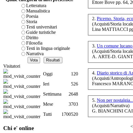
Ettore Bove pp. 64, 
è teorica, sempre però c
Letteratura
Fi
presente fase.
Manualistica
Acquista ora...
Poesia
2.
Picerno. Storia, e
Storia
(Acquisti/Storia local
A feed could not be foun
Ond
Testi universitari
Lina MATTIACCI pp.
http://www.lastampa.it/r
Guide turistiche
Diritto
Filosofia
3.
Un comune lucano 
Testi in lingua originale
(Acquisti/Storia local
Narrativa
L
A. ARTE-D. GIANT
Visitatori
4.
Diario storico di A
Oggi
120
(Acquisti/Antropologi
na
n
Francesco MARANO (a
Ieri
526
Settimana
2648
5.
Non per nostalgia..
Mese
3703
(Acquisti/Narrativa)
G. BIANCHINI CAI
Tutti
1700520
L
ba
<
Chi e' online
per