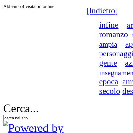
Abbiamo 4 visitatori online
[Indietro]
infine
a
G
romanzo
ap
ampia
personagg
gente
az
di
insegnamen
epoca
aur
secolo
des
Scr
Cerca...
B