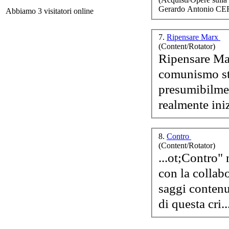
Gerardo Antonio CE
Abbiamo 3 visitatori online
Ch
Ann
di 
7.
Ripensare Marx
(Content/Rotator)
Ri
pensare
Mar
comunismo st
presumibilmem
U
realmente iniz
8.
Contro
A
(Content/Rotator)
Pe
...ot;Contro"
con la collabo
saggi contenu
di questa cri..
D.A