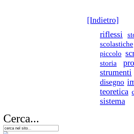
[Indietro]
Ar
riflessi
st
scolastiche
scr
piccolo
Il
C
pro
storia
id
strumenti
i
disegno
Ch
teoretica
sistema
Cerca...