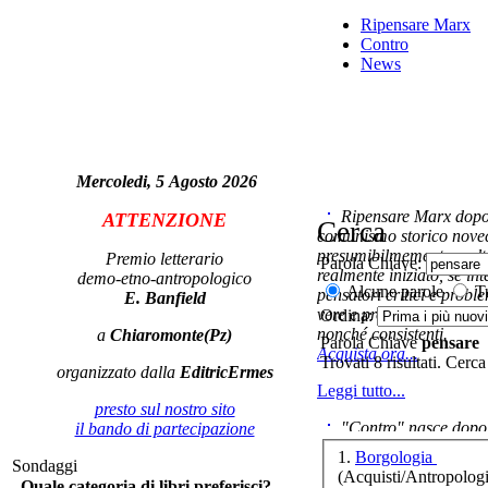
App
Ripensare Marx
W
te
Contro
News
Ond
Mercoledi, 5 Agosto 2026
Ripensare Marx dopo l
ATTENZIONE
Cerca
comunismo storico novec
presumibilmemente molto
Premio letterario
Parola Chiave:
realmente iniziato, se in
demo-etno-antropologico
Alcune parole
Tu
pensatori critici e probl
E. Banfield
vere e proprie correnti in
Ordina:
nonché consistenti.
a
Chiaromonte(Pz)
Parola Chiave
pensare
Acquista ora...
Trovati 8 risultati. Cerca
organizzato dalla
EditricErmes
Leggi tutto...
presto sul nostro sito
"Contro" nasce dopo 
il bando di partecipazione
cominciato con la collab
1.
Borgologia
Sondaggi
ripensaremarx. i saggi co
(Acquisti/Antropologi
Quale categoria di libri preferisci?
questa collaborazione e 