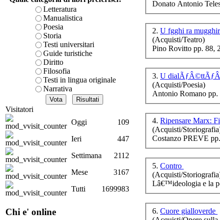
Donato Antonio Teles
è teorica, sempre però c
Letteratura
presente fase.
Manualistica
Acquista ora...
Poesia
2.
U fgghi ra mugghir
La 
Storia
(Acquisti/Teatro)
cURL error 28: Failed to 
Testi universitari
Pino Rovitto pp. 88,
80 after 7081 ms: Could 
Guide turistiche
Diritto
Filosofia
Da
3.
U dialÃƒÂ©ttÃƒÂ« 
Testi in lingua originale
ros
(Acquisti/Poesia)
Narrativa
Antonio Romano pp. 
Visitatori
4.
Ripensare Marx: Fi
Oggi
109
(Acquisti/Storiografia
Costanzo PREVE pp.
Ieri
447
Settimana
2112
5.
Contro
Mese
3167
(Acquisti/Storiografia
Lâ€™ideologia e la p
Li
Tutti
1699983
ne
6.
Cuore gialloverde
Chi e' online
(Acquisti/Opere sulla 