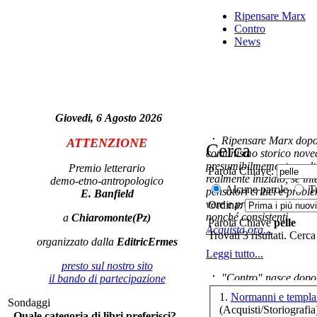
Ripensare Marx
Contro
News
No
LA
Giovedi, 6 Agosto 2026
Ripensare Marx dopo l
ATTENZIONE
Cerca
comunismo storico novec
presumibilmemente molto
Premio letterario
Parola Chiave:
Si
realmente iniziato, se in
demo-etno-antropologico
Alcune parole
Tu
pensatori critici e probl
E. Banfield
vere e proprie correnti in
Ordina:
nonché consistenti.
a
Chiaromonte(Pz)
Parola Chiave
pelle
G
Acquista ora...
Trovati 3 risultati. Cerca
organizzato dalla
EditricErmes
Leggi tutto...
presto sul nostro sito
"Contro" nasce dopo 
il bando di partecipazione
cominciato con la collab
L
1.
Normanni e templar
tr
Sondaggi
ripensaremarx. i saggi co
(Acquisti/Storiografia
Quale categoria di libri preferisci?
questa collaborazione e 