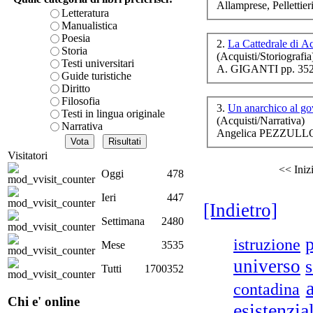
Allamprese,
Pelle
ttie
è teorica, sempre però c
Letteratura
presente fase.
Manualistica
Acquista ora...
Poesia
2.
La Cattedrale di 
Storia
(Acquisti/Storiografia
A feed could not be foun
Testi universitari
U
A. GIGANTI pp. 352
http://www.lastampa.it/r
Guide turistiche
Diritto
Filosofia
3.
Un anarchico al g
Testi in lingua originale
(Acquisti/Narrativa)
Narrativa
Il 
Angelica PEZZULLO 
Visitatori
<< Iniz
Oggi
478
Ieri
447
[Indietro]
Â
Settimana
2480
v
istruzione
Mese
3535
universo
Tutti
1700352
contadina
Chi e' online
esistenzia