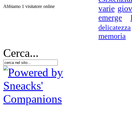
varie
giov
Abbiamo 1 visitatore online
emerge
delicatezza
Da
ros
memoria
Cerca...
Il
Il