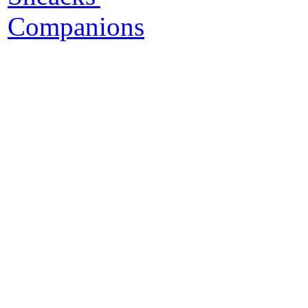
D
Una
io 