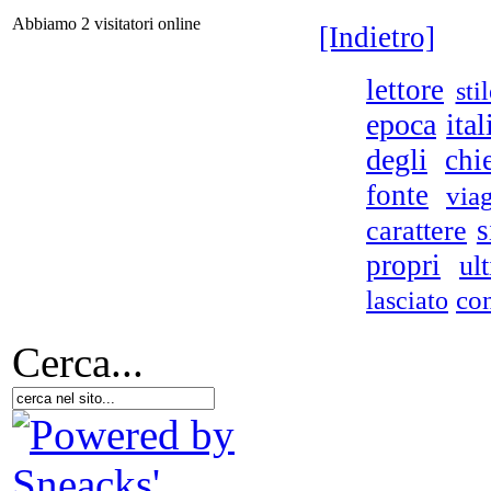
Abbiamo 2 visitatori online
[Indietro]
G
Imp
voc
lettore
sti
epoca
ita
degli
chi
fonte
via
su
st
s
carattere
propri
ul
lasciato
co
Cerca...
Ond
A