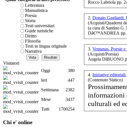
Rocco Labriola pp. 2
nel
è teorica, sempre però c
Letteratura
presente fase.
Manualistica
Acquista ora...
Poesia
2.
Donato Gagliardi. U
Storia
(Acquisti/Quaderni de
A feed could not be foun
Testi universitari
(a cura di Santin
http://www.lastampa.it/r
Guide turistiche
Dâ€™ANDREA pp. 7
Diritto
Filosofia
di
Testi in lingua originale
3.
Ventanas. Poesie e 
Narrativa
(Acquisti/Poesia)
Angela DIBUONO pp
Visitatori
S
M
Oggi
380
4.
Iniziative editoriali
(Contenuto Statico)
Ieri
447
Prossimamente in questa 
Settimana
2382
informazioni 
Mese
3437
Il 
Tutti
1700254
lib
Chi e' online