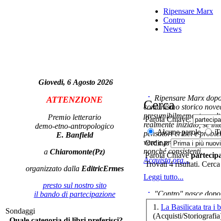
Ripensare Marx
Contro
News
Giovedi, 6 Agosto 2026
In 
Ripensare Marx dopo l
ATTENZIONE
Cerca
comunismo storico novec
presumibilmemente molto
Premio letterario
Parola Chiave:
realmente iniziato, se in
demo-etno-antropologico
Alcune parole
Tu
pensatori critici e probl
E. Banfield
ric
vere e proprie correnti in
Ordina:
nonché consistenti.
a
Chiaromonte(Pz)
Parola Chiave
partecip
Acquista ora...
Trovati 4 risultati. Cerca
organizzato dalla
EditricErmes
Leggi tutto...
presto sul nostro sito
"Contro" nasce dopo 
il bando di partecipazione
cominciato con la collab
1.
La Basilicata tra i 
Sondaggi
ripensaremarx. i saggi co
(Acquisti/Storiografia
Quale categoria di libri preferisci?
questa collaborazione e 