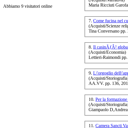
m
Maria Ricciuti Garofa
Abbiamo 9 visitatori online
7.
Come fucina nel c
(Acquisti/Scienze reli
Tina Conversano pp. 
Fi
8.
Il casinÃƒÂ² globa
(Acquisti/Economia)
Lettieri-Raimondi pp
9.
L\'orgoglio dell\'a
(Acquisti/Storiografia
AA.VV. pp. 136, 20
10.
Per la formazione
(Acquisti/Storiografia
Ch
Giampaolo D,Andrea 
D.A
11.
Camera Sancti Val