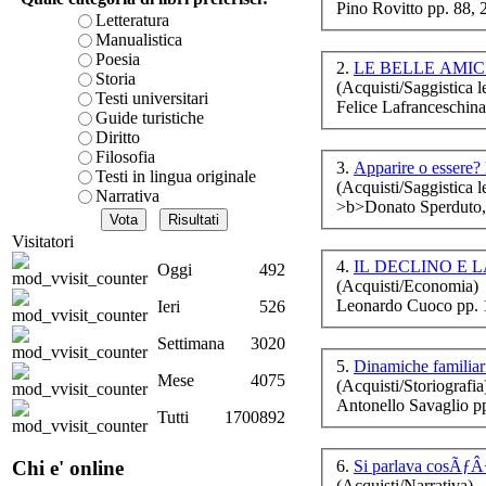
Dal
Pino Rovitto pp. 88,
è teorica, sempre però c
Letteratura
a
presente fase.
Manualistica
Acquista ora...
Poesia
2.
LE BELLE AMIC
Storia
(Acquisti/Saggistica le
A feed could not be foun
Testi universitari
Felice Lafranceschina
http://www.lastampa.it/r
Guide turistiche
Diritto
Filosofia
3.
Apparire o essere?
Testi in lingua originale
(Acquisti/Saggistica le
Narrativa
Il 
>b>Donato Sperduto, 
Visitatori
4.
Oggi
492
(Acquisti/Economia)
Leonardo Cuoco pp. 
Ieri
526
Settimana
3020
5.
Dinamiche familiari
Mese
4075
(Acquisti/Storiografia
Antonello Savaglio p
Tutti
1700892
U
mu
6.
Si parlava cosÃƒÂ
Chi e' online
(Acquisti/Narrativa)