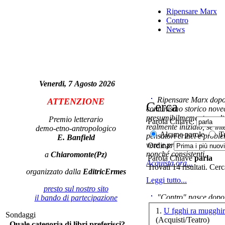
Ripensare Marx
Contro
News
Venerdi, 7 Agosto 2026
Ripensare Marx dopo l
ATTENZIONE
Cerca
comunismo storico novec
presumibilmemente molto
Premio letterario
Parola Chiave:
realmente iniziato, se in
demo-etno-antropologico
Alcune parole
Tu
pensatori critici e probl
E. Banfield
vere e proprie correnti in
Ordina:
nonché consistenti.
a
Chiaromonte(Pz)
Parola Chiave
parla
Acquista ora...
Trovati 14 risultati. Cer
organizzato dalla
EditricErmes
Leggi tutto...
presto sul nostro sito
"Contro" nasce dopo 
il bando di partecipazione
cominciato con la collab
1.
U fgghi ra mugghir
Sondaggi
ripensaremarx. i saggi co
(Acquisti/Teatro)
Quale categoria di libri preferisci?
questa collaborazione e 