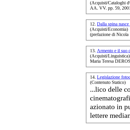
(Acquisti/Cataloghi d\
AA. VV. pp. 59, 200
12.
Dalla spina nasce
at
(Acquisti/Economia)
(prefazione di Nico
13.
Armento e il suo 
(Acquisti/Linguistica)
In 
Maria Teresa DEROS
14.
Legislazione foto
Vi
(Contenuto Statico)
...lico delle 
dif
cinematografi
azionato in pubblico; c) compie i fatti 
lettere median