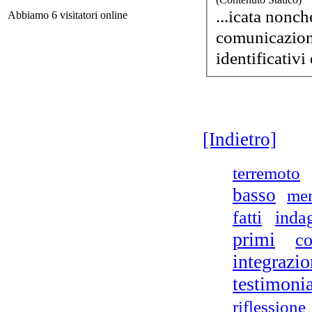
di 
...icata nonché: 1. la conferma dell'esistenza dei d
Abbiamo 6 visitatori online
comunicazione
identificativi
Ro
[Indietro]
terremoto
basso
mer
Pe
mas
fatti
inda
primi
co
integrazi
testimoni
riflessione