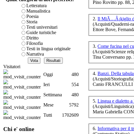
Pino Rovitto pp. 88,
è teorica, sempre però c
Letteratura
presente fase.
Manualistica
Acquista ora...
Poesia
2.
Il MiÃ…Â¡kiglio 
Storia
(Acquisti/Quaderni-ra
A feed could not be foun
App
Testi universitari
Ettore Bove, Fernand
http://www.lastampa.it/r
W
Guide turistiche
te
Diritto
Filosofia
3.
Come fucina nel c
Testi in lingua originale
(Acquisti/Scienze reli
Narrativa
Tina Conversano pp. 
L
Visitatori
4.
Banzi. Della tabul
Oggi
480
(Acquisti/Storiografia
Canio FRANCULLI p
Ieri
554
Settimana
480
5.
Lingua e dialetto a
Mese
5792
(Acquisti/Linguistica)
Maria Gabriella CON
Tutti
1702609
6.
Informativa per il t
Chi e' online
Ann
(Contenuto Statico)