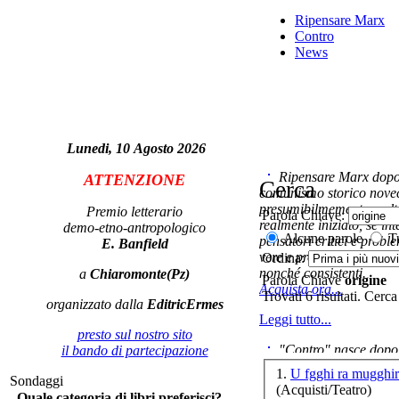
Co
Ripensare Marx
Contro
News
Ch
R
Lunedi, 10 Agosto 2026
U
Ripensare Marx dopo l
ATTENZIONE
per
Cerca
comunismo storico novec
presumibilmemente molto
Premio letterario
Parola Chiave:
realmente iniziato, se in
demo-etno-antropologico
Alcune parole
Tu
pensatori critici e probl
E. Banfield
Da
vere e proprie correnti in
Ordina:
ros
nonché consistenti.
a
Chiaromonte(Pz)
Parola Chiave
origine
Acquista ora...
Trovati 6 risultati. Cerca
organizzato dalla
EditricErmes
Leggi tutto...
presto sul nostro sito
Di
"Contro" nasce dopo 
il bando di partecipazione
cominciato con la collab
1.
U fgghi ra mugghir
Sondaggi
ripensaremarx. i saggi co
(Acquisti/Teatro)
Quale categoria di libri preferisci?
questa collaborazione e 