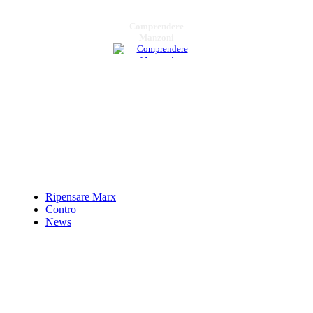
Comprendere
Manzoni
€ 16,00
Il fascismo a Matera
€ 22,00
RuralitÃ e scuola in
etÃ liberale
€ 18,00
Ripensare Marx
Leonardo Sinisgalli.
Contro
Un poeta della civiltÃ
News
delle macchine
€ 16,00
Nazionalismo ed