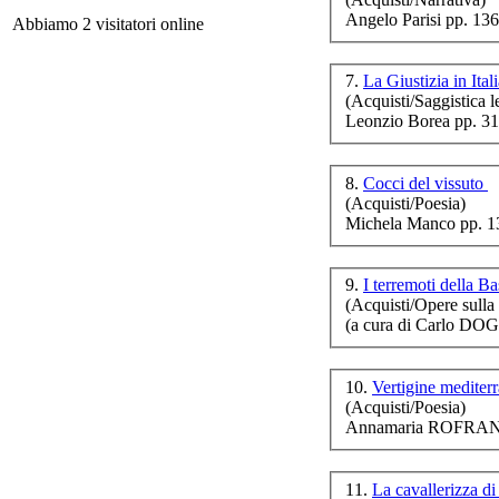
Angelo Parisi pp. 13
Abbiamo 2 visitatori online
In 
7.
La Giustizia in Ital
(Acquisti/Saggistica le
Leonzio Borea pp. 31
8.
Cocci del vissuto
(Acquisti/Poesia)
Ch
Michela Manco pp. 1
co
9.
I terremoti della Ba
(Acquisti/Opere sulla 
(a cura di Carlo DO
10.
Vertigine mediter
(Acquisti/Poesia)
Annamaria ROFRANO
11.
La cavallerizza 