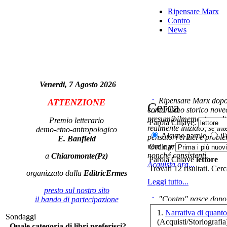
Ripensare Marx
Contro
News
Venerdi, 7 Agosto 2026
Ripensare Marx dopo l
ATTENZIONE
Cerca
Ca
comunismo storico novec
presumibilmemente molto
Premio letterario
Parola Chiave:
realmente iniziato, se in
demo-etno-antropologico
Alcune parole
Tu
pensatori critici e probl
E. Banfield
vere e proprie correnti in
Ordina:
nonché consistenti.
a
Chiaromonte(Pz)
Parola Chiave
lettore
Tr
Acquista ora...
Trovati 12 risultati. Cer
organizzato dalla
EditricErmes
Leggi tutto...
presto sul nostro sito
"Contro" nasce dopo 
il bando di partecipazione
cominciato con la collab
1.
Narrativa di quan
Sondaggi
ripensaremarx. i saggi co
(Acquisti/Storiografia
Quale categoria di libri preferisci?
questa collaborazione e 