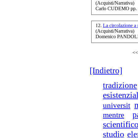
L'a
(Acquisti/Narrativa)
- 
Carlo CUDEMO pp. 
12.
La circolazione a
(Acquisti/Narrativa)
Domenico PANDOLFI (
F
<<
[Indietro]
Tea
tradizione
esistenzia
universit
p
mentre
CO
scientific
studio
el