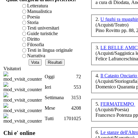
a cura di Diodata, An
è teorica, sempre però c
Letteratura
presente fase.
Manualistica
Acquista ora...
Poesia
2.
U fgghi ra mugghir
Storia
(Acquisti/Teatro)
A feed could not be foun
Testi universitari
Pino Rovitto pp. 88,
http://www.lastampa.it/r
Guide turistiche
ma
Diritto
Filosofia
3.
LE BELLE AMIC
Testi in lingua originale
(Acquisti/Saggistica le
Narrativa
Felice Lafranceschina
Visitatori
4.
Il Catasto Onciari
Oggi
72
(Acquisti/Storiografia
Domenico Quaranta p
Ieri
553
Settimana
3153
I r
5.
FERMATEMPO
Mese
4208
(Acquisti/Poesia)
Francesco Potenza pp
Tutti
1701025
D.A
6.
Le stanze dell'Alt
Chi e' online
(Acquisti/Narrativa)