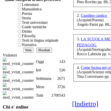
Pino Rovitto pp. 88,
La 
è teorica, sempre però c
Letteratura
presente fase.
Manualistica
Acquista ora...
Poesia
2.
Giardino caotico
Storia
(Acquisti/Poesia)
A feed could not be foun
Testi universitari
Angelo Parisi pp. 88
http://www.lastampa.it/r
Luc
Guide turistiche
pri
Diritto
Filosofia
3.
LA SCUOLA MEDIA Ã¢â‚¬
Testi in lingua originale
Narrativa
PEDAGOG
(Acquisti/Storiografia
Rocco Labriola pp. 1
Visitatori
Oggi
143
I
4.
Come fucina nel c
Ieri
526
(Acquisti/Scienze reli
Tina Conversano pp. 
Settimana
2671
G
Mese
3726
Tutti
1700543
[Indietro]
Chi e' online