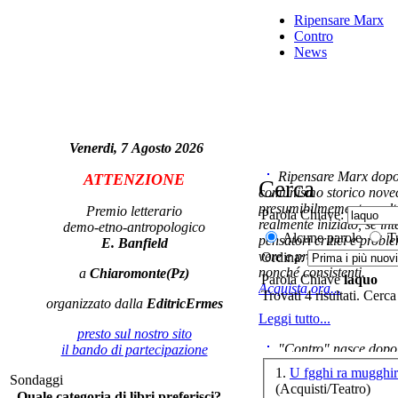
ed 
Ripensare Marx
ne
Contro
News
Venerdi, 7 Agosto 2026
Ripensare Marx dopo l
ATTENZIONE
Cerca
comunismo storico novec
presumibilmemente molto
Premio letterario
Parola Chiave:
realmente iniziato, se in
demo-etno-antropologico
Alcune parole
Tu
pensatori critici e probl
E. Banfield
vere e proprie correnti in
Ordina:
nonché consistenti.
a
Chiaromonte(Pz)
Parola Chiave
laquo
Acquista ora...
Trovati 4 risultati. Cerca
organizzato dalla
EditricErmes
Leggi tutto...
Ch
presto sul nostro sito
"Contro" nasce dopo 
L
il bando di partecipazione
cominciato con la collab
1.
U fgghi ra mugghir
Sondaggi
ripensaremarx. i saggi co
(Acquisti/Teatro)
Quale categoria di libri preferisci?
questa collaborazione e 