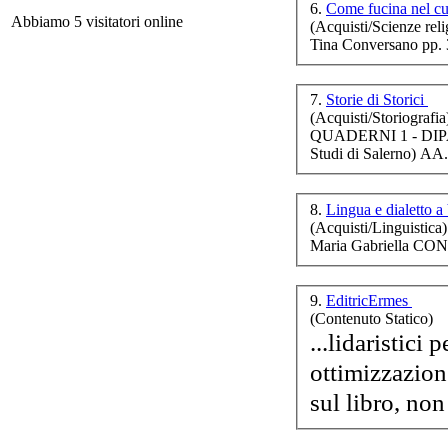
6.
Come fucina nel c
Abbiamo 5 visitatori online
(Acquisti/Scienze reli
Cat
Tina Conversano pp. 
p
7.
Storie di Storici
(Acquisti/Storiografia
QUADERNI 1 - DIP
Studi di Salerno) AA
8.
Lingua e dialetto a
Tr
(Acquisti/Linguistica)
Maria Gabriella CON
9.
EditricErmes
80
(Contenuto Statico)
La 
...lidaristici 
ottimizzazion
sul libro, non
UN