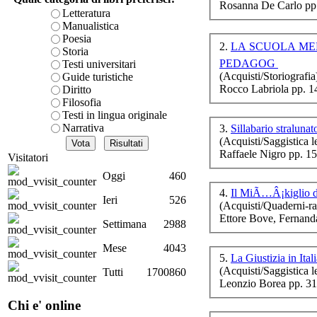
Rosanna De Carlo pp
m
è teorica, sempre però c
Letteratura
presente fase.
Manualistica
Acquista ora...
Poesia
2.
LA SCUOLA MEDIA Ã¢â‚¬
Storia
A feed could not be foun
PEDAGOG
Testi universitari
http://www.lastampa.it/r
(Acquisti/Storiografia
Guide turistiche
Rocco Labriola pp. 1
Diritto
S
Filosofia
poe
Testi in lingua originale
Narrativa
3.
Sillabario straluna
(Acquisti/Saggistica le
Raffaele Nigro pp. 1
Visitatori
su
Oggi
460
st
4.
Il MiÃ…Â¡kiglio 
Ieri
526
(Acquisti/Quaderni-ra
Ettore Bove, Fernand
Settimana
2988
Mese
4043
5.
La Giustizia in Ital
(Acquisti/Saggistica le
Tutti
1700860
Et
Leonzio Borea pp. 31
Chi e' online