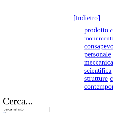
P
[Indietro]
prodotto
c
B
monument
consapevo
personale
meccanic
V
ar
scientifica
c
strutture
contempo
F
Cerca...
d