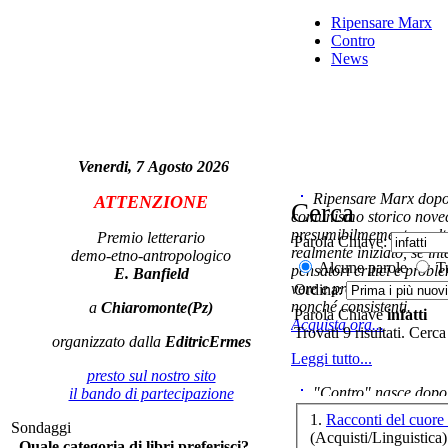
Ripensare Marx
In 
Contro
News
Venerdi, 7 Agosto 2026
Ripensare Marx dopo l
ATTENZIONE
Cerca
CO
comunismo storico novec
presumibilmemente molto
Premio letterario
Parola Chiave:
realmente iniziato, se in
demo-etno-antropologico
Alcune parole
Tu
pensatori critici e probl
E. Banfield
vere e proprie correnti in
Ordina:
Il 
nonché consistenti.
a
Chiaromonte(Pz)
Parola Chiave
infatti
Acquista ora...
Trovati 9 risultati. Cerca
organizzato dalla
EditricErmes
Leggi tutto...
presto sul nostro sito
"Contro" nasce dopo 
il bando di partecipazione
cominciato con la collab
1.
Pe
Sondaggi
ripensaremarx. i saggi co
(Acquisti/Linguistica)
Quale categoria di libri preferisci?
questa collaborazione e 