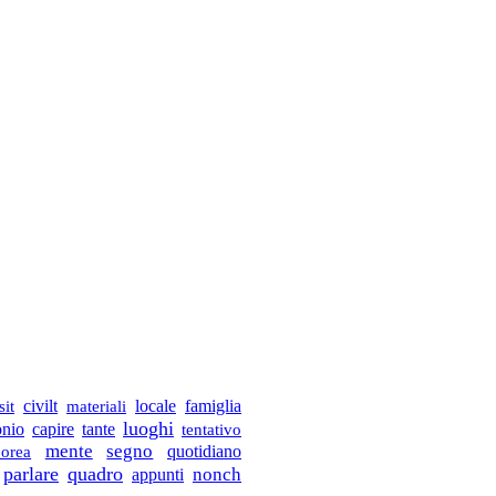
civilt
materiali
locale
famiglia
sit
luoghi
capire
onio
tante
tentativo
mente
segno
borea
quotidiano
parlare
quadro
appunti
nonch