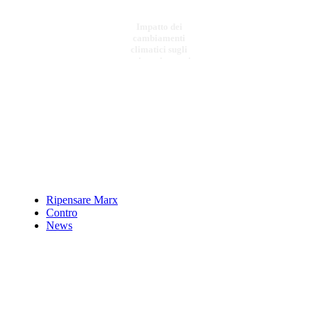
Impatto dei
cambiamenti
climatici sugli
ecosistemi agrari e
fore
€ 50,00
Fra il Vesuvio,
lÃŠÂ¼Etna e
lÃŠÂ¼Himalaya
Giuseppe De Lorenzo
dalle
Ripensare Marx
Contro
News
€ 22,00
Il Gruele. Le
avventure della
leggerezza