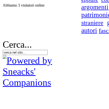
Abbiamo 3 visitatori online
argomenti
patrimoni
straniere
io 
autori
fasc
Cerca...
No
Imm