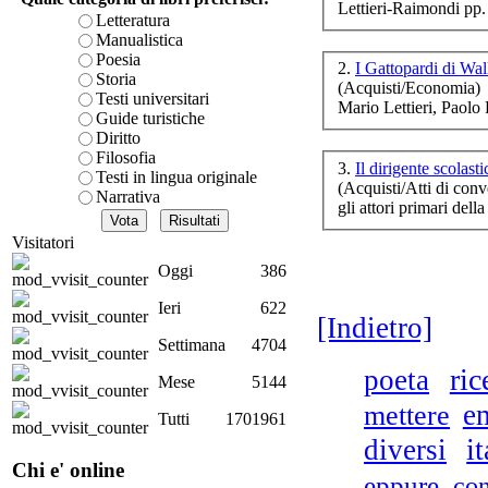
Lettieri-Raimondi pp
è teorica, sempre però c
Letteratura
presente fase.
Manualistica
Acquista ora...
Poesia
2.
I Gattopardi di Wal
Storia
V
(Acquisti/Economia)
A feed could not be foun
Testi universitari
Mario Lettieri, Paol
http://www.lastampa.it/r
Guide turistiche
Diritto
Filosofia
3.
Il dirigente scolas
Testi in lingua originale
(Acquisti/Atti di conv
Narrativa
gli attori primari del
Visitatori
Oggi
386
Na
Ieri
622
[Indietro]
Settimana
4704
ric
poeta
Mese
5144
mettere
e
Tutti
1701961
i
diversi
Chi e' online
eppure
con