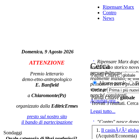
Ripensare Marx
Contro
News
Domenica, 9 Agosto 2026
Si 
Ripensare Marx dopo l
ATTENZIONE
Cerca
comunismo storico novec
presumibilmemente molto
Premio letterario
Parola Chiave:
realmente iniziato, se in
demo-etno-antropologico
El
Alcune parole
Tu
pensatori critici e probl
E. Banfield
vere e proprie correnti in
Ordina:
nonché consistenti.
a
Chiaromonte(Pz)
Parola Chiave
globale
Acquista ora...
Trovati 3 risultati. Cerca
organizzato dalla
EditricErmes
Leggi tutto...
presto sul nostro sito
e
"Contro" nasce dopo 
il bando di partecipazione
cominciato con la collab
1.
Il casinÃƒÂ² globa
Sondaggi
ripensaremarx. i saggi co
(Acquisti/Economia)
Quale categoria di libri preferisci?
questa collaborazione e 