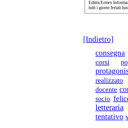
EditricErmes Informaz
tutti i
giorni
feriali lu
[Indietro]
consegna
corsi
po
protagoni
realizzato
co
docente
felic
socio
letteraria
tentativo