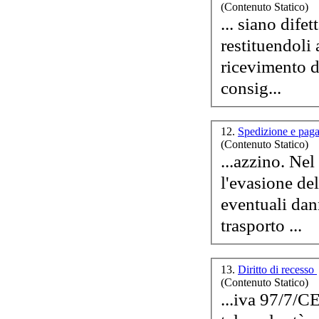
(Contenuto Statico)
For
... siano dife
restituendoli
ricevimento de
D.A
consig...
12.
Spedizione e pa
(Contenuto Statico)
...azzino. Nel caso di merce non presente nei nostri magazzini,
l'evasione de
eventuali dan
trasporto ...
13.
Diritto di recesso
(Contenuto Statico)
...iva 97/7/C