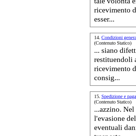
tale volontà 
ricevimento d
esser...
14.
Condizioni genera
(Contenuto Statico)
... siano dife
restituendoli
ricevimento de
consig...
15.
Spedizione e pa
(Contenuto Statico)
...azzino. Nel caso di merce non presente nei nostri magazzini,
l'evasione de
eventuali dan