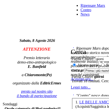
C
Ripensare Marx
Contro
News
io 
Sabato, 8 Agosto 2026
eu
Ripensare Marx dopo l
ATTENZIONE
Cerca
comunismo storico novec
presumibilmemente molto
Premio letterario
Parola Chiave:
realmente iniziato, se in
demo-etno-antropologico
Alcune parole
Tu
pensatori critici e probl
E. Banfield
vere e proprie correnti in
Ordina:
nonché consistenti.
a
Chiaromonte(Pz)
Parola Chiave
giorni
Acquista ora...
Trovati 18 risultati. Cer
A
organizzato dalla
EditricErmes
Leggi tutto...
presto sul nostro sito
"Contro" nasce dopo 
il bando di partecipazione
Il
cominciato con la collab
1.
LE BELLE AMIC
Sondaggi
ripensaremarx. i saggi co
(Acquisti/Saggistica le
Quale categoria di libri preferisci?
questa collaborazione e 