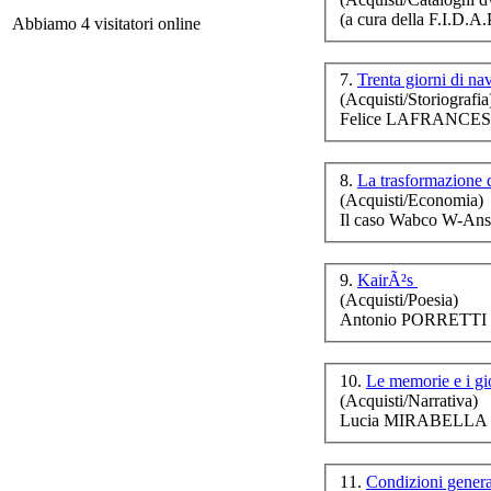
80
(a cura della F.I.D.A
La 
Abbiamo 4 visitatori online
7.
Trenta giorni di na
(Acquisti/Storiografia
Da
Felice LAFRANCESC
ros
8.
La trasformazione d
(Acquisti/Economia)
Il caso Wabco W-Ans
9.
KairÃ²s
Qu
(Acquisti/Poesia)
Antonio PORRETTI p
A
Pe
10.
Le memorie e i gi
(Acquisti/Narrativa)
Lucia MIRABELLA p
11.
Condizioni genera