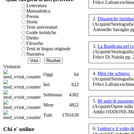
Felice Lafranceschina
è teorica, sempre però c
Letteratura
C
presente fase.
Manualistica
Acquista ora...
Poesia
2.
Dinamiche familiari
Storia
(Acquisti/Storiografia
A feed could not be foun
Testi universitari
El
Antonello Savaglio p
http://www.lastampa.it/r
Guide turistiche
Diritto
Filosofia
3.
La Basilicata nel c
Testi in lingua originale
(Acquisti/Storiografia
Narrativa
Felice Di Nubila pp. 
L
Visitatori
4.
Men che schiavo
Oggi
64
I
(Acquisti/Storiografia
Felice Lafranceschina
Ieri
622
Settimana
4382
5.
80 anni di passione
Mese
4822
(Acquisti/Opere sulla 
Attilio ODDONE-Ma
Tutti
1701639
6.
I pittori e il volto 
Chi e' online
(Acquisti/Cataloghi d\