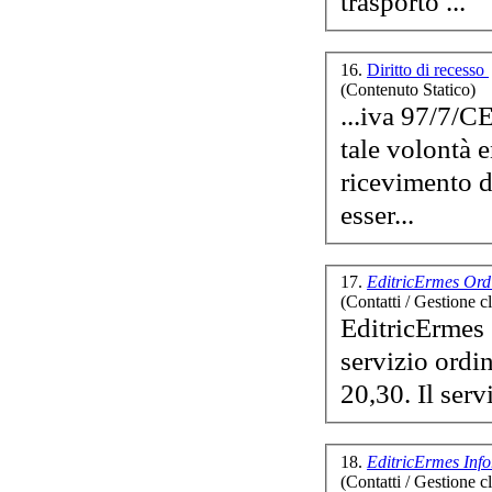
trasporto ...
16.
Diritto di recesso
(Contenuto Statico)
...iva 97/7/C
tale volontà 
ricevimento d
esser...
17.
EditricErmes Ord
(Contatti / Gestione cl
EditricErmes O
servizio ordin
20,30. I
18.
EditricErmes Inf
(Contatti / Gestione cl