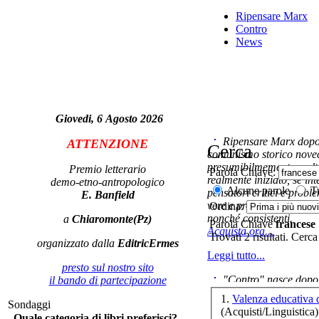
Po
Ripensare Marx
Contro
r
News
Giovedi, 6 Agosto 2026
Ripensare Marx dopo l
ATTENZIONE
Cerca
comunismo storico novec
presumibilmemente molto
Premio letterario
Parola Chiave:
Il
realmente iniziato, se in
demo-etno-antropologico
Alcune parole
Tu
pensatori critici e probl
E. Banfield
vere e proprie correnti in
Ordina:
nonché consistenti.
a
Chiaromonte(Pz)
Parola Chiave
francese
Acquista ora...
A
Trovati 2 risultati. Cerca
organizzato dalla
EditricErmes
su
Leggi tutto...
presto sul nostro sito
"Contro" nasce dopo 
il bando di partecipazione
cominciato con la collab
1.
Valenza educativa 
Sondaggi
ripensaremarx. i saggi co
(Acquisti/Linguistica)
Quale categoria di libri preferisci?
questa collaborazione e 