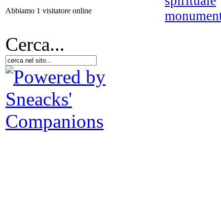
spirituale
Abbiamo 1 visitatore online
monumen
Co
Cerca...
i
L
U
n
Fi