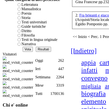
Gina
Francese
pp.232
è teorica, sempre però c
Letteratura
co
presente fase.
Manualistica
Acquista ora...
Poesia
2.
Fra briganti e giac
Storia
(Acquisti/Storia local
cURL error 28: Failed to 
Testi universitari
Egidio Pomponio pp.
80 after 7099 ms: Could 
Guide turistiche
Diritto
S
Filosofia
<< Inizio
< Prec.
1
Pros
poe
Testi in lingua originale
Narrativa
[Indietro]
Visitatori
Na
Oggi
262
appia
car
m
Ieri
447
infatti
convegno
Settimana
2264
I
a
migliaia
Mese
3319
biografia
Tutti
1700136
elemento
B
Chi e' online