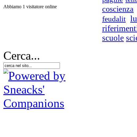
Abbiamo 1 visitatore online
coscienza
l
feudalit
riferiment
scuole
sci
P
Cerca...
R
Soc
L