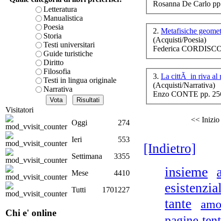
Rosanna De Carlo pp
è teorica, sempre però c
Letteratura
presente fase.
Manualistica
Acquista ora...
Poesia
2.
Metafisiche geome
Storia
(Acquisti/Poesia)
A feed could not be foun
Testi universitari
Federica CORDISCO 
http://www.lastampa.it/r
Guide turistiche
Diritto
Filosofia
3.
La cittÃ in riva al
Testi in lingua originale
Il 
(Acquisti/Narrativa)
Narrativa
Enzo CONTE pp. 256
Visitatori
Il 
<< Inizio
Oggi
274
Po
Ieri
553
[Indietro]
Settimana
3355
insieme
Mese
4410
Tr
esistenzia
Tutti
1701227
tante
amo
Chi e' online
pagine
ten