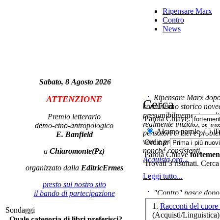
Ripensare Marx
Contro
News
Sabato, 8 Agosto 2026
C
Ripensare Marx dopo l
ATTENZIONE
Cerca
comunismo storico novec
presumibilmemente molto
Premio letterario
Parola Chiave:
realmente iniziato, se in
demo-etno-antropologico
Alcune parole
Tu
pensatori critici e probl
E. Banfield
vere e proprie correnti in
Ordina:
nonché consistenti.
a
Chiaromonte(Pz)
Parola Chiave
fortemen
Acquista ora...
Trovati 3 risultati. Cerca
organizzato dalla
EditricErmes
Leggi tutto...
presto sul nostro sito
"Contro" nasce dopo 
il bando di partecipazione
cominciato con la collab
Ca
1.
Sondaggi
ripensaremarx. i saggi co
(Acquisti/Linguistica)
Quale categoria di libri preferisci?
questa collaborazione e 