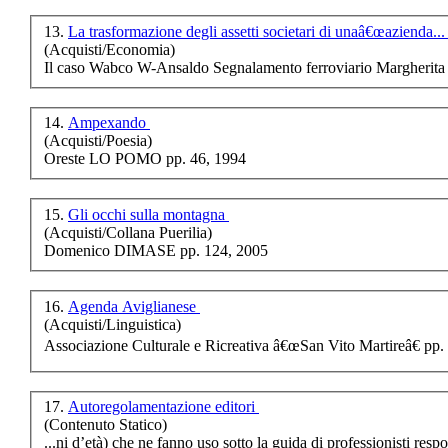
Apparire o essere? Da
13.
La trasformazione degli assetti societari di unaâ€œazienda..
Walter Bonatti al
(Acquisti/Economia)
terremoto del 1980
Il caso Wabco W-Ansaldo Segnalamento ferroviario Margheri
€ 12,00
14.
Ampexando
(Acquisti/Poesia)
Ampexando
Oreste LO POMO pp. 46, 1994
€ 8,00
15.
Gli occhi sulla montagna
Come fucina nel
(Acquisti/Collana Puerilia)
cuore
Domenico DIMASE pp. 124, 2005
€ 15,00
16.
Agenda Aviglianese
(Acquisti/Linguistica)
Associazione Culturale e Ricreativa â€œSan Vito Martireâ€ pp.
17.
Autoregolamentazione editori
(Contenuto Statico)
...ni d’età) che ne fanno uso sotto la guida di professionisti respo