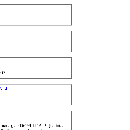
007
N. 4.
Umane), dellâ€™I.I.F.A.B. (Istituto