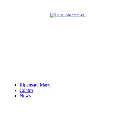
La scuola creativa
€ 15,00
Rivista
quadrimestrale di
Psicologia e
Psicoterapia
€ 6,00
La rivoluzione
napoletana del 1799
Ripensare Marx
nei Comuni della
Valle Agri
Contro
News
€ 18,00
Verso un museo di
arte contemporanea
in Basilicata