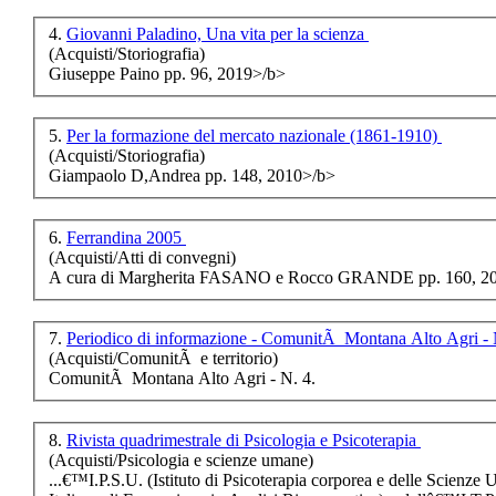
€ 20,00
4.
Giovanni Paladino, Una vita per la scienza
(Acquisti/Storiografia)
Il Barone Federici
Giuseppe Paino pp. 96, 2019>/b>
€ 5,00
Oltre il sipario
5.
Per la formazione del mercato nazionale (1861-1910)
(Acquisti/Storiografia)
€ 8,00
Giampaolo D,Andrea pp. 148, 2010>/b>
Il futuro si chiama
montagna
6.
Ferrandina 2005
(Acquisti/Atti di convegni)
A cura di Margherita FASANO e Rocco GRANDE pp. 160, 2
€ 10,00
La Basilicata nel
crocevia della Storia
7.
Periodico di informazione - ComunitÃ Montana Alto Agri - 
(Acquisti/ComunitÃ e territorio)
ComunitÃ Montana Alto Agri - N. 4.
€ 20,00
Ambiente Salute
SocietÃ . Itinerari tra
8.
Rivista quadrimestrale di Psicologia e Psicoterapia
memoria e
(Acquisti/Psicologia e scienze umane)
prospettive
...€™I.P.S.U. (Istituto di Psicoterapia corporea e delle Scienze 