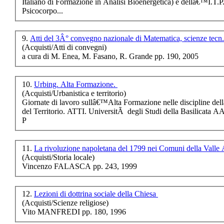
Italiano di
Formazione
in Analisi Bioenergetica) e dellâ€™I.T.P.C
Psicocorpo...
€ 11,00
Lezioni di Analisi
9.
Atti del 3Â° convegno nazionale di Matematica, scienze tecn
Matematica I
(Acquisti/Atti di convegni)
a cura di M. Enea, M. Fasano, R. Grande pp. 190, 2005
€ 15,00
10.
Urbing. Alta Formazione.
Lâ€™albero della
vita
(Acquisti/Urbanistica e territorio)
Giornate di lavoro sullâ€™Alta
Formazione
nelle discipline de
del Territorio. ATTI. UniversitÃ degli Studi della Basilicata
€ 13,00
P
Le memorie e i giorni
11.
La rivoluzione napoletana del 1799 nei Comuni della Valle
(Acquisti/Storia locale)
€ 11,00
Vincenzo FALASCA pp. 243, 1999
Pasquale Grippo, Il
giurista e l'uomo
politico
12.
Lezioni di dottrina sociale della Chiesa
(Acquisti/Scienze religiose)
Vito MANFREDI pp. 180, 1996
€ 12,00