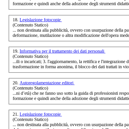
formazione
e quindi anche della adozione degli strumenti didatti
18.
Legislazione fotocopie
(Contenuto Statico)
... non destinata alla pubblicità, ovvero con usurpazione della pa
de
formazione
, mutilazione o altra modificazione dell'opera medes
19.
Informativa per il trattamento dei dati personali
(Contenuto Statico)
...ili o incaricati; 3. l'aggiornamento, la rettifica e l'integrazione dei dati; 4. la cancellazione, la
tras
formazione
20.
Autoregolamentazione editori
(Contenuto Statico)
...ni d’età) che ne fanno uso sotto la guida di professionisti respo
formazione
e quindi anche della adozione degli strumenti didatti
21.
Legislazione fotocopie
(Contenuto Statico)
... non destinata alla pubblicità, ovvero con usurpazione della pa