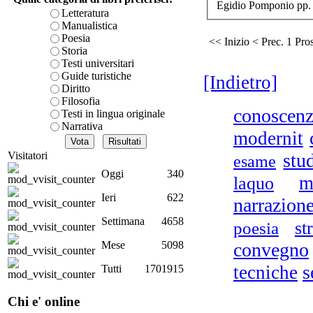
Egidio Pomponio pp.
La 
è teorica, sempre però c
Letteratura
presente fase.
Manualistica
Acquista ora...
Poesia
<< Inizio
< Prec.
1
Pros
Storia
A feed could not be foun
Testi universitari
http://www.lastampa.it/r
Guide turistiche
[Indietro]
Diritto
Filosofia
conoscen
Testi in lingua originale
Narrativa
modernit
Visitatori
stu
esame
Oggi
340
m
laquo
Ieri
622
narrazion
Settimana
4658
poesia
st
Mese
5098
convegno
s
tecniche
Tutti
1701915
Chi e' online