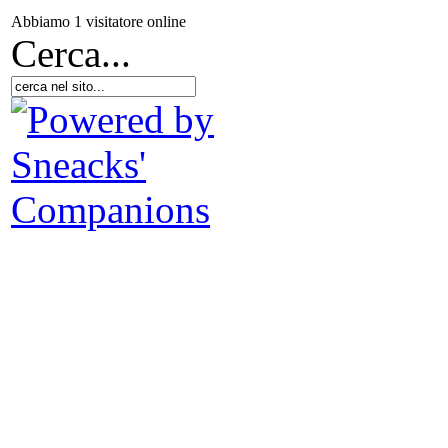
Abbiamo 1 visitatore online
Cerca...
G
Imp
voc
La
C