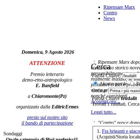
Ripensare Marx
Contro
News
Domenica, 9 Agosto 2026
Ripensare Marx dopo l
ATTENZIONE
Cerca
comunismo storico novec
presumibilmemente molto
Premio letterario
Parola Chiave:
realmente iniziato, se in
demo-etno-antropologico
Alcune parole
Tu
pensatori critici e probl
E. Banfield
vere e proprie correnti in
Ordina:
nonché consistenti.
a
Chiaromonte(Pz)
Parola Chiave
feudalit
Acquista ora...
Trovati 1 risultati. Cerca
organizzato dalla
EditricErmes
Vit
Leggi tutto...
de
presto sul nostro sito
"Contro" nasce dopo 
il bando di partecipazione
cominciato con la collab
1.
Fra briganti e giac
Sondaggi
ripensaremarx. i saggi co
(Acquisti/Storia local
Quale categoria di libri preferisci?
questa collaborazione e 