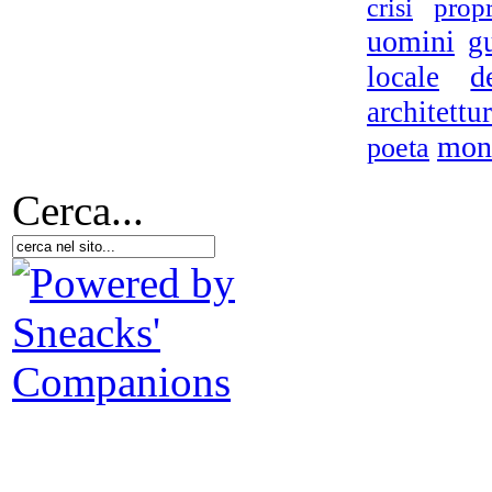
propr
crisi
uomini
g
d
locale
architettu
In 
mon
poeta
Cerca...