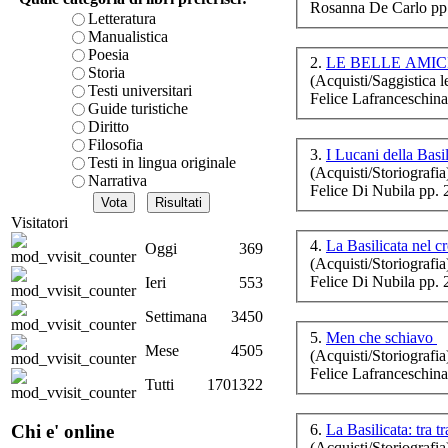
Rosanna De Carlo pp
è teorica, sempre però c
Letteratura
presente fase.
Manualistica
Acquista ora...
Poesia
2.
LE BELLE AMIC
Storia
(Acquisti/Saggistica le
A feed could not be foun
Testi universitari
Felice
Lafranceschina
Tu
http://www.lastampa.it/r
Guide turistiche
Diritto
Filosofia
3.
I Lucani della Basi
Testi in lingua originale
(Acquisti/Storiografia
Narrativa
Felice
Di Nubila pp. 
Visitatori
es
4.
La Basilicata nel c
in
Oggi
369
(Acquisti/Storiografia
Felice
Di Nubila pp. 
Ieri
553
Settimana
3450
5.
Men che schiavo
Mese
4505
(Acquisti/Storiografia
o
Felice
Lafranceschina
co
Tutti
1701322
6.
La Basilicata: tra 
Chi e' online
(Acquisti/Storiografia