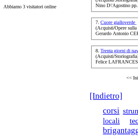
Nino D\'Agostino pp.
Abbiamo 3 visitatori online
La 
7.
Cuore gialloverde
(Acquisti/Opere sulla 
Gerardo Antonio CE
Le 
8.
Trenta giorni di na
(Acquisti/Storiografia
Felice
LAFRANCESCH
<< In
Ch
[Indietro]
A
corsi
stru
te
locali
brigantag