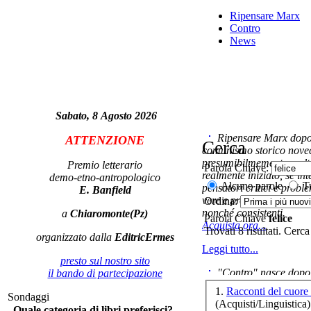
Ripensare Marx
Contro
News
Pe
mas
Sabato, 8 Agosto 2026
Ripensare Marx dopo l
ATTENZIONE
Cerca
m
comunismo storico novec
vo
presumibilmemente molto
Premio letterario
Parola Chiave:
realmente iniziato, se in
demo-etno-antropologico
Alcune parole
Tu
pensatori critici e probl
E. Banfield
vere e proprie correnti in
Ordina:
nonché consistenti.
a
Chiaromonte(Pz)
Parola Chiave
felice
Acquista ora...
Trovati 8 risultati. Cerca
organizzato dalla
EditricErmes
Leggi tutto...
presto sul nostro sito
"Contro" nasce dopo 
il bando di partecipazione
cominciato con la collab
1.
Sa
Sondaggi
ripensaremarx. i saggi co
(Acquisti/Linguistica)
Quale categoria di libri preferisci?
questa collaborazione e 