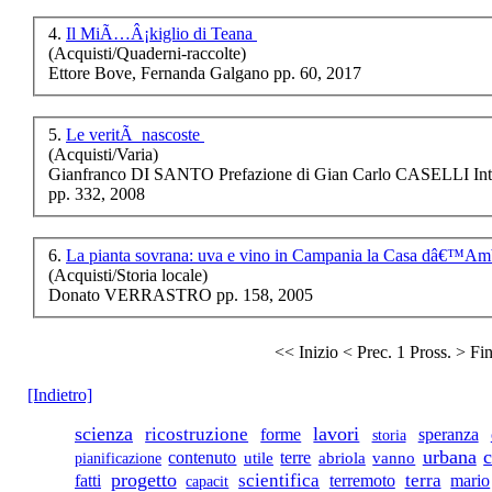
nellâ€™esistenzialismo,
da Kierkegaard
4.
Il MiÃ…Â¡kiglio di Teana
(Acquisti/Quaderni-raccolte)
Ettore Bove, Fernanda Galgano pp. 60, 2017
€ 18,00
5.
Le veritÃ nascoste
Gioite voi col
(Acquisti/Varia)
canto.â€™I
Gianfranco DI SANTO Prefazione di Gian Carlo CASELLI I
madrigali a cinque
pp. 332, 2008
vociâ€™ di Gesualdo
6.
La pianta sovrana: uva e vino in Campania la Casa dâ€™A
(Acquisti/Storia locale)
€ 7,50
Donato VERRASTRO pp. 158, 2005
Feste In Italia
meridionale.
<< Inizio
< Prec.
1
Pross. >
Fi
[Indietro]
€ 20,00
Analisi matematica
scienza
lavori
ricostruzione
forme
speranza
storia
II. Esercitazioni
urbana
contenuto
terre
abriola
pianificazione
utile
vanno
progetto
terra
fatti
scientifica
terremoto
mario
capacit