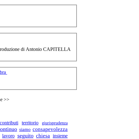
ntroduzione di Antonio CAPITELLA
mbra
ne >>
contributi
territorio
giurisprudenza
continuo
consapevolezza
siamo
seguito
chiesa
insieme
lavoro