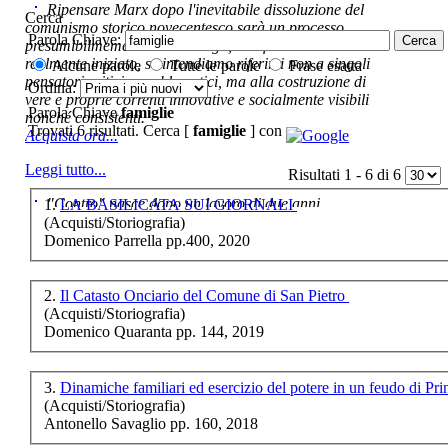
€ 10,00
Ripensare Marx dopo l'inevitabile dissoluzione del
Cerca
comunismo storico novecentesco sarà un processo
Parola Chiave:
Anima e corpo
presumibilmemente molto lungo, e di fatto non ancora
realmente iniziato, se intendiamo riferirci non a singoli
Alcune parole
Tutte le parole
Frase esatta
€ 10,00
pensatori critici e problematici, ma alla costruzione di
Ordina:
vere e proprie correnti innovative e socialmente visibili
Aurelia
Parola Chiave
famiglie
nonché consistenti.
Trovati 6 risultati. Cerca [
famiglie
] con
Acquista ora...
€ 15,49
Annali della FacoltÃ
Leggi tutto...
Risultati 1 - 6 di 6
di Lettere e Filosofia
1992/93
"Contro" nasce dopo un lavoro di due anni ,
1.
LA BASILICATA SUI GIORNALI
cominciato con la collaborazione dell'autore al blog:
(Acquisti/Storiografia)
ripensaremarx. i saggi contenuti nel libro sono frutto di
Domenico Parrella pp.400, 2020
questa collaborazione e di questa critica. L'impostazione
€ 20,00
è teorica, sempre però con riferimento puntuale alla
presente fase.
2.
Il Catasto Onciario del Comune di San Pietro
Giuseppe Liscio -
Acquista ora...
ImprenditorialitÃ tra
(Acquisti/Storiografia)
vocazione e sacrificio
Domenico Quaranta pp. 144, 2019
A feed could not be found at
http://www.lastampa.it/rss.xml
3.
Dinamiche familiari ed esercizio del potere in un feudo di Pr
€ 15,00
(Acquisti/Storiografia)
Antonello Savaglio pp. 160, 2018
Il problema del
linguaggio