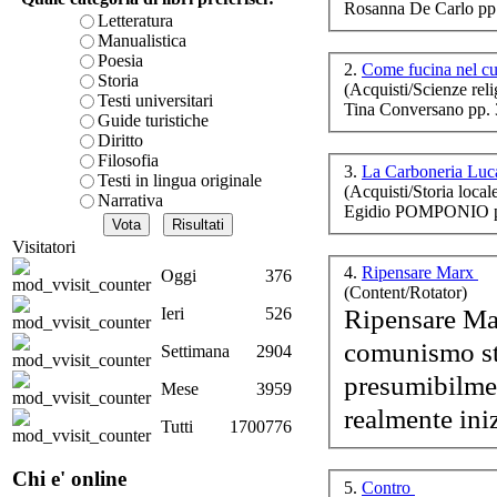
Rosanna De Carlo pp
è teorica, sempre però c
Letteratura
presente fase.
Manualistica
Acquista ora...
Poesia
2.
Come fucina nel c
Storia
(Acquisti/Scienze reli
A feed could not be foun
Testi universitari
Tina Conversano pp. 
http://www.lastampa.it/r
di
Guide turistiche
Diritto
Filosofia
3.
La Carboneria Lucan
Testi in lingua originale
(Acquisti/Storia local
Narrativa
Egidio POMPONIO p
Visitatori
4.
Ripensare Marx
Oggi
376
Di
(Content/Rotator)
Ripensare Mar
Ieri
526
comunismo st
Settimana
2904
presumibilmem
Mese
3959
realmente iniz
Tutti
1700776
U f
Mr
Chi e' online
5.
Contro