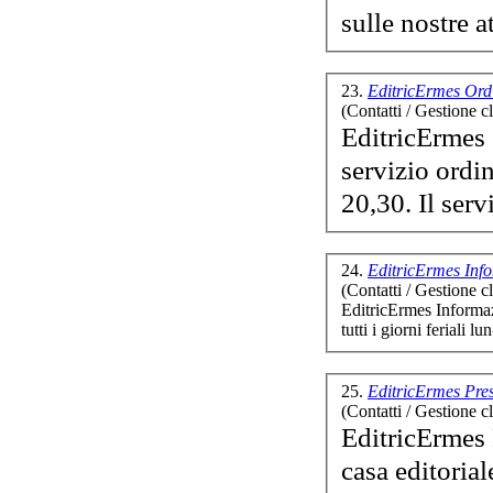
sulle nostre a
23.
EditricErmes Ord
(Contatti / Gestione cl
EditricE
rmes 
servizio ordini
20,30. I
24.
EditricErmes Inf
(Contatti / Gestione cl
EditricE
rmes Informaz
tutti i giorni feriali l
25.
EditricErmes Pres
(Contatti / Gestione cl
EditricE
rmes 
casa editorial