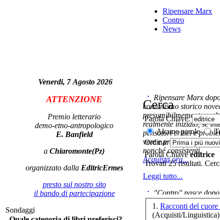
Ripensare Marx
r
Contro
News
Venerdi, 7 Agosto 2026
Ripensare Marx dopo l
ATTENZIONE
Cerca
comunismo storico novec
presumibilmemente molto
Premio letterario
Parola Chiave:
realmente iniziato, se in
demo-etno-antropologico
Alcune parole
Tu
pensatori critici e probl
E. Banfield
vere e proprie correnti in
Ordina:
nonché consistenti.
a
Chiaromonte(Pz)
Parola Chiave
editrice
Co
Acquista ora...
Trovati 25 risultati. Cer
organizzato dalla
EditricErmes
Leggi tutto...
presto sul nostro sito
"Contro" nasce dopo 
il bando di partecipazione
Ch
cominciato con la collab
1.
Cat
Sondaggi
ripensaremarx. i saggi co
(Acquisti/Linguistica)
p
Quale categoria di libri preferisci?
questa collaborazione e 