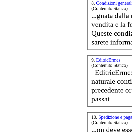
8.
Condizioni general
(Contenuto Statico)
...gnata dalla
vendita e la f
Queste condiz
S
sarete informa
poe
9.
EditricErmes
(Contenuto Statico)
EditricE
rmes
naturale cont
L
ba
precedente or
per
passat
10.
Spedizione e pa
(Contenuto Statico)
...on deve essere 