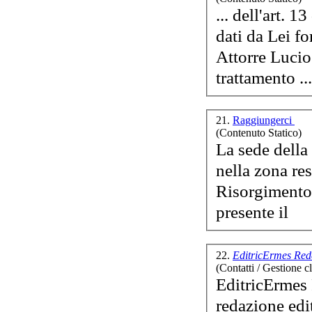
... dell'art. 
dati da Lei fo
Attorre Lucio 
trattamento ...
21.
Raggiungerci
(Contenuto Statico)
La sede della
nella zona re
Risorgimento.
presente il
22.
EditricErmes Red
(Contatti / Gestione cl
EditricE
rmes 
redazione edi