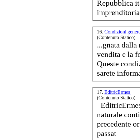
imprenditorial
16.
Condizioni genera
(Contenuto Statico)
...gnata dalla
vendita e la f
Queste condiz
sarete informa
17.
EditricErmes
(Contenuto Statico)
EditricE
rmes
naturale cont
precedente or
passat