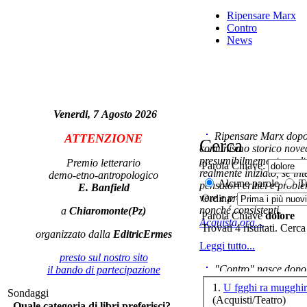
Ripensare Marx
Contro
Pis
News
D.A
- N
Venerdi, 7 Agosto 2026
Ripensare Marx dopo l
ATTENZIONE
Cerca
comunismo storico novec
presumibilmemente molto
Premio letterario
Parola Chiave:
C
realmente iniziato, se in
demo-etno-antropologico
Alcune parole
Tu
pensatori critici e probl
E. Banfield
vere e proprie correnti in
Ordina:
nonché consistenti.
a
Chiaromonte(Pz)
Parola Chiave
dolore
Acquista ora...
Trovati 4 risultati. Cerca
organizzato dalla
EditricErmes
In 
Leggi tutto...
presto sul nostro sito
"Contro" nasce dopo 
il bando di partecipazione
cominciato con la collab
1.
U fgghi ra mugghir
La
Sondaggi
ripensaremarx. i saggi co
(Acquisti/Teatro)
Quale categoria di libri preferisci?
questa collaborazione e 