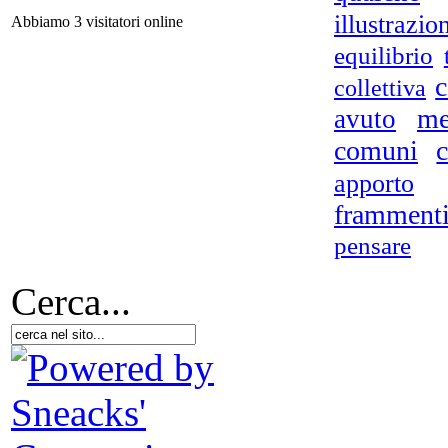
illustrazio
Abbiamo 3 visitatori online
equilibrio
c
collettiva
me
avuto
comuni
c
D.A
apporto
- N
framment
pensare
Cerca...
U
mu
m