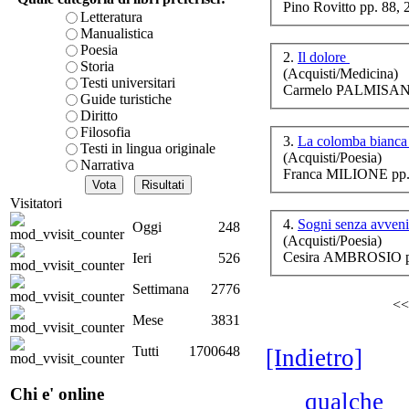
Pino Rovitto pp. 88,
è teorica, sempre però c
Letteratura
presente fase.
Manualistica
Acquista ora...
Poesia
2.
Il dolore
Storia
(Acquisti/Medicina)
A feed could not be foun
Testi universitari
Carmelo PALMISANO
http://www.lastampa.it/r
Guide turistiche
Diritto
Filosofia
3.
La colomba bianc
Testi in lingua originale
G
(Acquisti/Poesia)
Narrativa
Franca MILIONE pp.
Visitatori
4.
Sogni senza avven
Oggi
248
(Acquisti/Poesia)
Cesira AMBROSIO p
Ieri
526
Settimana
2776
<<
Mese
3831
Luc
Tutti
1700648
[Indietro]
pri
Chi e' online
qualche