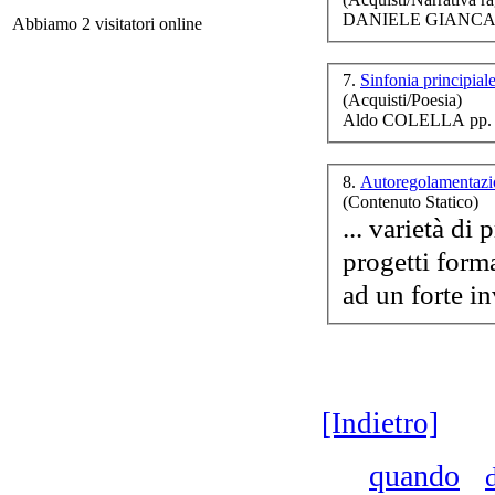
DANIELE GIANCANE
Abbiamo 2 visitatori online
F
7.
Sinfonia principial
d
(Acquisti/Poesia)
Aldo COLELLA pp. 
8.
Autoregolamentazi
(Contenuto Statico)
... varietà di
progetti form
Gi
[Indietro]
quando
d