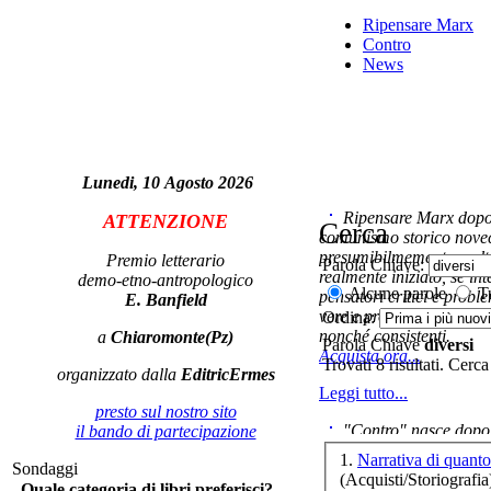
Ripensare Marx
Contro
News
Si 
Lunedi, 10 Agosto 2026
I r
Ripensare Marx dopo l
ATTENZIONE
Cerca
comunismo storico novec
presumibilmemente molto
Premio letterario
Parola Chiave:
Soc
realmente iniziato, se in
demo-etno-antropologico
Alcune parole
Tu
pensatori critici e probl
E. Banfield
vere e proprie correnti in
Ordina:
nonché consistenti.
a
Chiaromonte(Pz)
Parola Chiave
diversi
Acquista ora...
Trovati 8 risultati. Cerca
organizzato dalla
EditricErmes
Leggi tutto...
presto sul nostro sito
L
"Contro" nasce dopo 
il bando di partecipazione
cominciato con la collab
1.
Narrativa di quan
Sondaggi
ripensaremarx. i saggi co
(Acquisti/Storiografia
Quale categoria di libri preferisci?
questa collaborazione e 