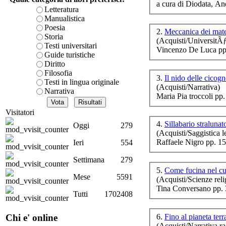
a cura di Diodata, An
è teorica, sempre però c
Letteratura
Da 
presente fase.
Manualistica
Acquista ora...
Poesia
2.
Meccanica dei mate
Storia
(Acquisti/UniversitÃ
A feed could not be foun
Testi universitari
Vincenzo De Luca pp
http://www.lastampa.it/r
Guide turistiche
C
Diritto
Filosofia
3.
Il nido delle cicog
Testi in lingua originale
(Acquisti/Narrativa)
Narrativa
Maria Pia troccoli pp
Visitatori
4.
Sillabario straluna
Oggi
279
(Acquisti/Saggistica le
Raffaele Nigro pp. 1
Ieri
554
Settimana
279
Na
5.
Come fucina nel c
Mese
5591
(Acquisti/Scienze reli
Tina Conversano pp. 
Tutti
1702408
6.
Fino al pianeta ter
Chi e' online
(Acquisti/Narrativa ra