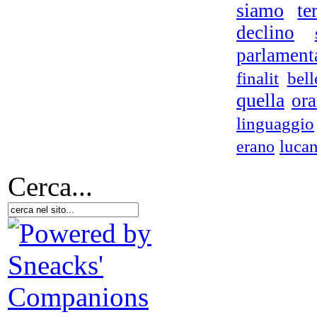
siamo
te
C
declino
parlament
A
finalit
bell
Pe
quella
ora
linguaggio
luca
erano
Cerca...