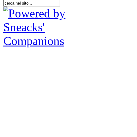
C
Att
Ma