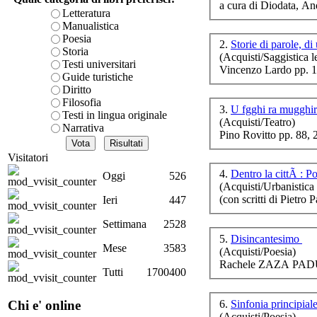
a cura di Diodata, An
è teorica, sempre però c
Letteratura
presente fase.
Manualistica
Acquista ora...
Poesia
Scr
2.
Storie di parole, di
Storia
(Acquisti/Saggistica le
A feed could not be foun
Testi universitari
Vincenzo Lardo pp. 
http://www.lastampa.it/r
Guide turistiche
Diritto
Filosofia
3.
U fgghi ra mugghir
Testi in lingua originale
(Acquisti/Teatro)
Narrativa
Pino Rovitto pp. 88,
L
Visitatori
4.
Dentro la cittÃ : P
Oggi
526
(Acquisti/Urbanistica e
(con scritti di Piet
Ieri
447
Settimana
2528
5.
Disincantesimo
Mese
3583
(Acquisti/Poesia)
Rachele ZAZA PADU
Tutti
1700400
6.
Sinfonia principial
Chi e' online
(Acquisti/Poesia)