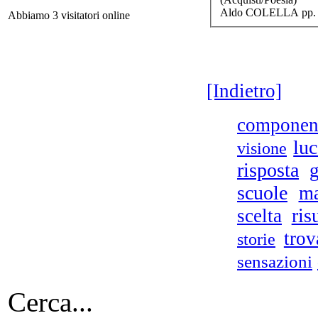
Aldo COLELLA pp. 
Abbiamo 3 visitatori online
L'A
[Indietro]
componen
luc
visione
risposta
g
scuole
ma
ris
scelta
Val
trov
storie
sensazioni
Cerca...