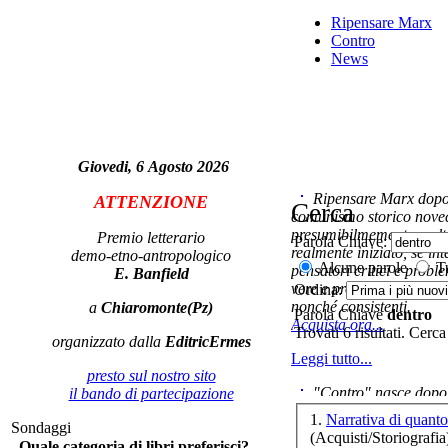
Ripensare Marx
Contro
Co
News
Ch
Giovedi, 6 Agosto 2026
Dal
a
Ripensare Marx dopo l
ATTENZIONE
Cerca
comunismo storico novec
presumibilmemente molto
Premio letterario
Parola Chiave:
realmente iniziato, se in
demo-etno-antropologico
Alcune parole
Tu
pensatori critici e probl
E. Banfield
vere e proprie correnti in
Ordina:
nonché consistenti.
a
Chiaromonte(Pz)
Parola Chiave
dentro
Acquista ora...
Trovati 6 risultati. Cerca
organizzato dalla
EditricErmes
I r
Leggi tutto...
presto sul nostro sito
"Contro" nasce dopo 
il bando di partecipazione
V
cominciato con la collab
1.
Narrativa di quan
Sondaggi
ripensaremarx. i saggi co
(Acquisti/Storiografia
Quale categoria di libri preferisci?
questa collaborazione e 