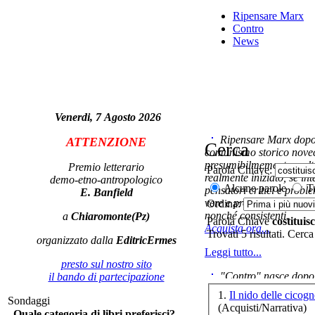
Ripensare Marx
Contro
News
V
Venerdi, 7 Agosto 2026
Ripensare Marx dopo l
ATTENZIONE
Cerca
comunismo storico novec
presumibilmemente molto
Premio letterario
Parola Chiave:
realmente iniziato, se in
demo-etno-antropologico
R
Alcune parole
Tu
pensatori critici e probl
E. Banfield
vere e proprie correnti in
Ordina:
nonché consistenti.
a
Chiaromonte(Pz)
Parola Chiave
costituis
Acquista ora...
Trovati 5 risultati. Cerca
organizzato dalla
EditricErmes
Leggi tutto...
Il
presto sul nostro sito
"Contro" nasce dopo 
il bando di partecipazione
cominciato con la collab
1.
Il nido delle cicog
Sondaggi
ripensaremarx. i saggi co
(Acquisti/Narrativa)
Quale categoria di libri preferisci?
questa collaborazione e 