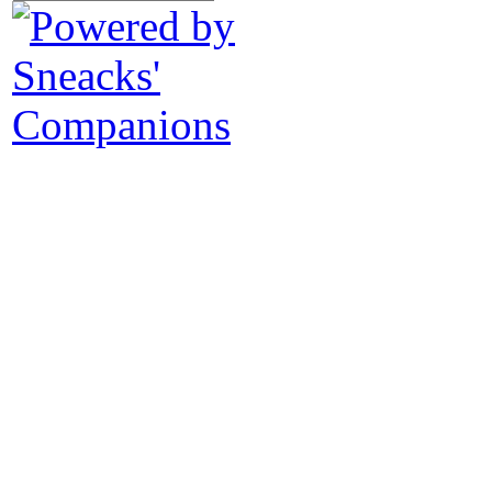
Vi
dif
La 
Tre