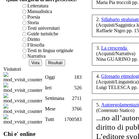
Maria Pia troccoli pp
L
è teorica, sempre però c
Letteratura
presente fase.
Manualistica
Acquista ora...
Poesia
2.
Sillabario straluna
Storia
(Acquisti/Saggistica le
A feed could not be foun
Testi universitari
Raffaele Nigro pp. 1
http://www.lastampa.it/r
Guide turistiche
Diritto
Filosofia
3.
La crescenda
Testi in lingua originale
(Acquisti/Narrativa)
Narrativa
Nina GUARINO pp. 
Visitatori
4.
Glossario etimologi
Oggi
183
(Acquisti/Linguistica)
Luigi TELESCA pp. 
Ieri
526
Settimana
2711
5.
Autoregolamentazi
Mese
3766
(Contenuto Statico)
...no all’autor
Tutti
1700583
diritto di pu
Chi e' online
L’editore svol