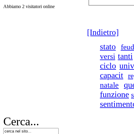
Abbiamo 2 visitatori online
Le
Lo
[Indietro]
q
stato
feud
tanti
versi
ciclo
univ
capacit
r
qu
natale
funzione
s
sentiment
m
vo
Cerca...